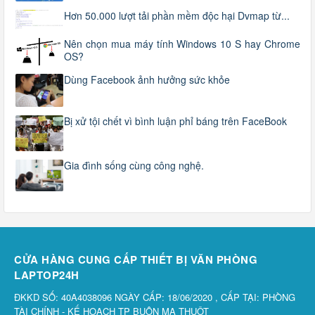
Hơn 50.000 lượt tải phần mềm độc hại Dvmap từ...
Nên chọn mua máy tính Windows 10 S hay Chrome
OS?
Dùng Facebook ảnh hưởng sức khỏe
Bị xử tội chết vì bình luận phỉ báng trên FaceBook
Gia đình sống cùng công nghệ.
CỬA HÀNG CUNG CẤP THIẾT BỊ VĂN PHÒNG
LAPTOP24H
ĐKKD SỐ: 40A4038096 NGÀY CẤP: 18/06/2020 , CẤP TẠI: PHÒNG
TÀI CHÍNH - KẾ HOẠCH TP BUÔN MA THUỘT