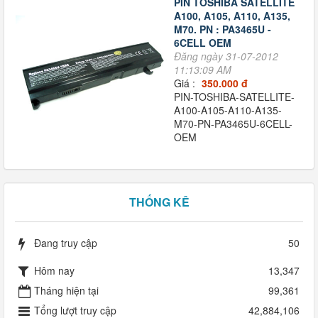
PIN TOSHIBA SATELLITE
A100, A105, A110, A135,
M70. PN : PA3465U -
6CELL OEM
Đăng ngày 31-07-2012
11:13:09 AM
Giá :
350.000 đ
PIN-TOSHIBA-SATELLITE-
A100-A105-A110-A135-
M70-PN-PA3465U-6CELL-
OEM
THỐNG KÊ
Đang truy cập
50
Hôm nay
13,347
Tháng hiện tại
99,361
Tổng lượt truy cập
42,884,106