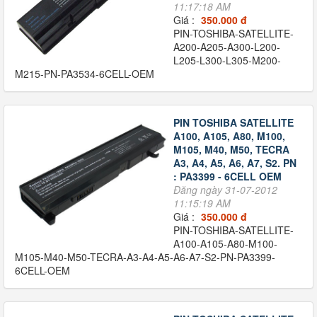
11:17:18 AM
Giá :
350.000 đ
PIN-TOSHIBA-SATELLITE-
A200-A205-A300-L200-
L205-L300-L305-M200-
M215-PN-PA3534-6CELL-OEM
PIN TOSHIBA SATELLITE
A100, A105, A80, M100,
M105, M40, M50, TECRA
A3, A4, A5, A6, A7, S2. PN
: PA3399 - 6CELL OEM
Đăng ngày 31-07-2012
11:15:19 AM
Giá :
350.000 đ
PIN-TOSHIBA-SATELLITE-
A100-A105-A80-M100-
M105-M40-M50-TECRA-A3-A4-A5-A6-A7-S2-PN-PA3399-
6CELL-OEM