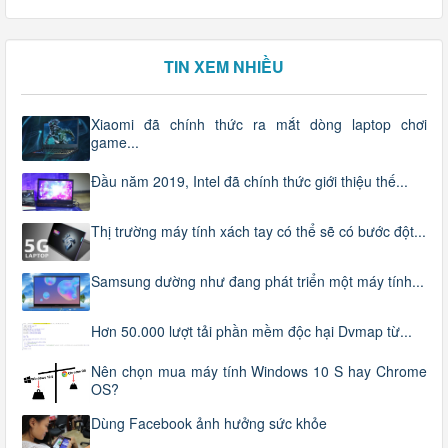
TIN XEM NHIỀU
Xiaomi đã chính thức ra mắt dòng laptop chơi
game...
Đầu năm 2019, Intel đã chính thức giới thiệu thế...
Thị trường máy tính xách tay có thể sẽ có bước đột...
Samsung dường như đang phát triển một máy tính...
Hơn 50.000 lượt tải phần mềm độc hại Dvmap từ...
Nên chọn mua máy tính Windows 10 S hay Chrome
OS?
Dùng Facebook ảnh hưởng sức khỏe