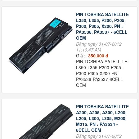
PIN TOSHIBA SATELLITE
L350, L355, P200, P205,
P300, P305, X200. PN :
PA3536, PA3537 - 6CELL
OEM
Đăng ngày 31-07-2012
11:19:47 AM
Giá :
350.000 đ
PIN-TOSHIBA-SATELLITE-
L350-L355-P200-P205-
P300-P305-X200-PN-
PA3536-PA3537-6CELL-
OEM
PIN TOSHIBA SATELLITE
A200, A205, A300, L200,
L205, L300, L305, M200,
M215. PN : PA3534 -
6CELL OEM
Đăng ngày 31-07-2012