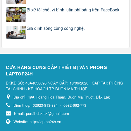
Bị xử tội chết vì bình luận phỉ báng trên FaceBook
Gia đình sống cùng công nghệ.
CỬA HÀNG CUNG CẤP THIẾT BỊ VĂN PHÒNG
LAPTOP24H
ĐKKD SỐ: 40A4038096 NGÀY CẤP: 18/06/2020 , CẤP TẠI: PHÒNG
TÀI CHÍNH - KẾ HOẠCH TP BUÔN MA THUỘT
Địa chỉ:
49A Hoàng Hoa Thám, Buôn Ma Thuột, Đắk Lắk
Điện thoại:
02623-813-334
-
0982-662-773
Email:
pon.it.daklak@gmail.com
Website:
http://laptop24h.vn