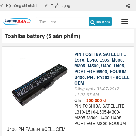
×
Hệ thống chi nhánh
Tuyển dụng
Tìm kiếm
Toshiba battery (5 sản phẩm)
PIN TOSHIBA SATELLITE
L310, L510, L505, M300,
M305, M500, U400, U405,
PORTEGE M800, EQUIUM
U400. PN : PA3634 - 6CELL
OEM
Đăng ngày 31-07-2012
11:22:37 AM
Giá :
350.000 đ
PIN-TOSHIBA-SATELLITE-
L310-L510-L505-M300-
M305-M500-U400-U405-
PORTEGE-M800-EQUIUM-
U400-PN-PA3634-6CELL-OEM