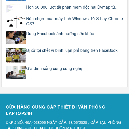
Hơn 50.000 lượt tải phần mềm độc hại Dvmap từ...
Nên chọn mua máy tính Windows 10 S hay Chrome
OS?
Dùng Facebook ảnh hưởng sức khỏe
Bị xử tội chết vì bình luận phỉ báng trên FaceBook
Gia đình sống cùng công nghệ.
CỬA HÀNG CUNG CẤP THIẾT BỊ VĂN PHÒNG
LAPTOP24H
ĐKKD SỐ: 40A4038096 NGÀY CẤP: 18/06/2020 , CẤP TẠI: PHÒNG
TÀI CHÍNH - KẾ HOẠCH TP BUÔN MA THUỘT