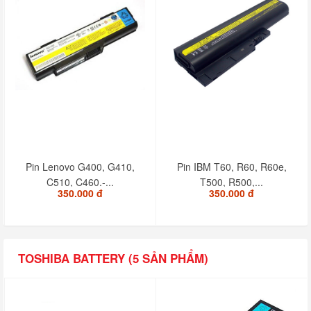
Pin Lenovo G400, G410,
Pin IBM T60, R60, R60e,
C510, C460.-...
T500, R500,...
350.000 đ
350.000 đ
TOSHIBA BATTERY (5 SẢN PHẨM)