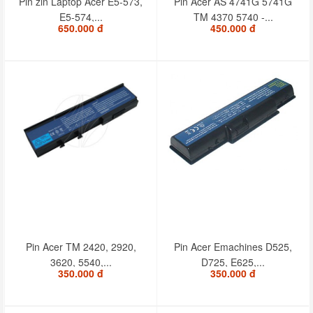
Pin zin Laptop Acer E5-573,
Pin Acer AS 4741G 5741G
E5-574,...
TM 4370 5740 -...
650.000 đ
450.000 đ
Pin Acer TM 2420, 2920,
Pin Acer Emachines D525,
3620, 5540,...
D725, E625,...
350.000 đ
350.000 đ