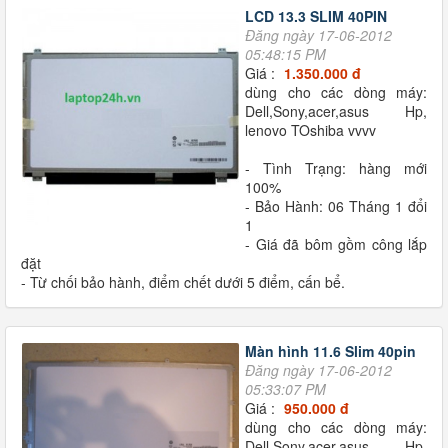
LCD 13.3 SLIM 40PIN
Đăng ngày 17-06-2012
05:48:15 PM
Giá :
1.350.000 đ
dùng cho các dòng máy:
Dell,Sony,acer,asus Hp,
lenovo TOshiba vvvv
- Tình Trạng: hàng mới
100%
- Bảo Hành: 06 Tháng 1 đổi
1
- Giá đã bôm gồm công lắp
đặt
- Từ chối bảo hành, điểm chết dưới 5 điểm, cấn bể.
Màn hình 11.6 Slim 40pin
Đăng ngày 17-06-2012
05:33:07 PM
Giá :
950.000 đ
dùng cho các dòng máy:
Dell,Sony,acer,asus Hp,