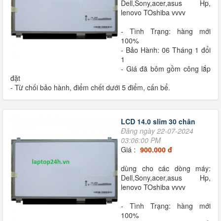
Dell,Sony,acer,asus Hp,
lenovo TOshiba vvvv
- Tình Trạng: hàng mới
100%
- Bảo Hành: 06 Tháng 1 đổi
1
- Giá đã bôm gồm công lắp
đặt
- Từ chối bảo hành, điểm chết dưới 5 điểm, cấn bể.
LCD 14.0 slim 30 chân
Đăng ngày 22-07-2024
03:06:00 PM
Giá :
900.000 đ
dùng cho các dòng máy:
Dell,Sony,acer,asus Hp,
lenovo TOshiba vvvv
- Tình Trạng: hàng mới
100%