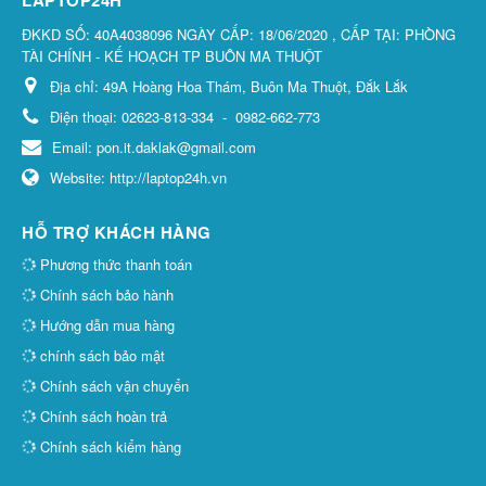
LAPTOP24H
ĐKKD SỐ: 40A4038096 NGÀY CẤP: 18/06/2020 , CẤP TẠI: PHÒNG
TÀI CHÍNH - KẾ HOẠCH TP BUÔN MA THUỘT
Địa chỉ:
49A Hoàng Hoa Thám, Buôn Ma Thuột, Đắk Lắk
Điện thoại:
02623-813-334
-
0982-662-773
Email:
pon.it.daklak@gmail.com
Website:
http://laptop24h.vn
HỖ TRỢ KHÁCH HÀNG
Phương thức thanh toán
Chính sách bảo hành
Hướng dẫn mua hàng
chính sách bảo mật
Chính sách vận chuyển
Chính sách hoàn trả
Chính sách kiểm hàng