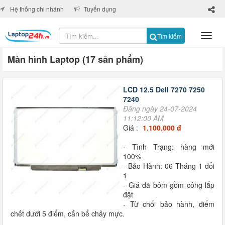
×
Hệ thống chi nhánh
Tuyển dụng
Tìm kiếm
Màn hình Laptop (17 sản phẩm)
LCD 12.5 Dell 7270 7250
7240
Đăng ngày 24-07-2024
11:12:00 AM
Giá :
1.100.000 đ
- Tình Trạng: hàng mới
100%
- Bảo Hành: 06 Tháng 1 đổi
1
- Giá đã bôm gồm công lắp
đặt
- Từ chối bảo hành, điểm
chết dưới 5 điểm, cấn bể chảy mực.