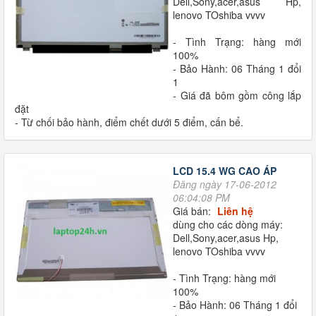
Dell,Sony,acer,asus Hp,
lenovo TOshiba vvvv
- Tình Trạng: hàng mới
100%
- Bảo Hành: 06 Tháng 1 đổi
1
- Giá đã bôm gồm công lắp
đặt
- Từ chối bảo hành, điểm chết dưới 5 điểm, cấn bể.
LCD 15.4 WG CAO ÁP
Đăng ngày 17-06-2012
06:04:08 PM
Giá bán:
Liên hệ
dùng cho các dòng máy:
Dell,Sony,acer,asus Hp,
lenovo TOshiba vvvv
- Tình Trạng: hàng mới
100%
- Bảo Hành: 06 Tháng 1 đổi