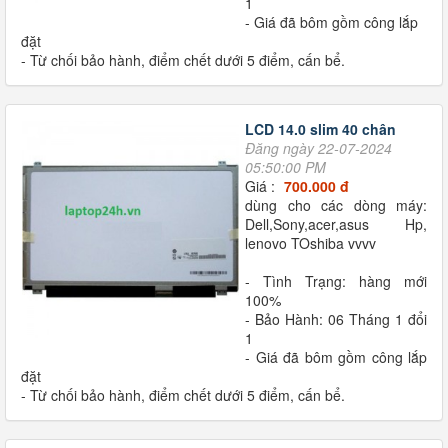
1
- Giá đã bôm gồm công lắp
đặt
- Từ chối bảo hành, điểm chết dưới 5 điểm, cấn bể.
LCD 14.0 slim 40 chân
Đăng ngày 22-07-2024
05:50:00 PM
Giá :
700.000 đ
dùng cho các dòng máy:
Dell,Sony,acer,asus Hp,
lenovo TOshiba vvvv
- Tình Trạng: hàng mới
100%
- Bảo Hành: 06 Tháng 1 đổi
1
- Giá đã bôm gồm công lắp
đặt
- Từ chối bảo hành, điểm chết dưới 5 điểm, cấn bể.