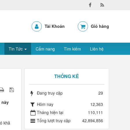
Tài Khoản
Giỏ hàng
Tin Tức
Cẩm nang
Tìm kiếm
Liên hệ
THỐNG KÊ
Đang truy cập
29
p này
Hôm nay
12,363
Tháng hiện tại
110,111
Tổng lượt truy cập
42,894,856
có khả