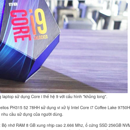
 laptop sử dụng Core i thế hệ 9 với cấu hình "khủng long".
Helios PH315 52 78HH sử dụng vi xử lý Intel Core i7 Coffee Lake 9750H
và nhu cầu sử dụng của người dùng.
ư: Bộ nhớ RAM 8 GB xung nhịp cao 2.666 Mhz, ổ cứng SSD 256GB NV