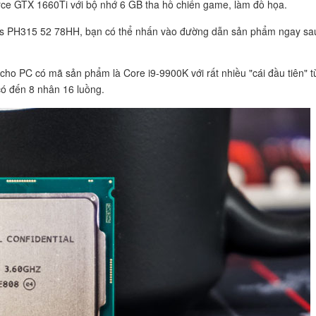
orce GTX 1660Ti với bộ nhớ 6 GB tha hồ chiến game, làm đồ họa.
lios PH315 52 78HH, bạn có thể nhấn vào đường dẫn sản phẩm ngay sa
 cho PC có mã sản phẩm là Core i9-9900K với rất nhiều "cái đầu tiên" từ
 có đến 8 nhân 16 luồng.