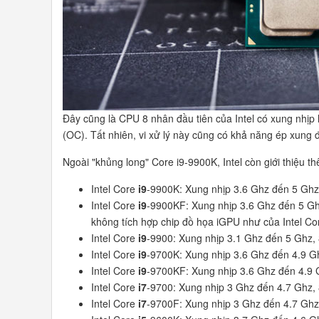
Đây cũng là CPU 8 nhân đầu tiên của Intel có xung nhịp
(OC). Tất nhiên, vi xử lý này cũng có khả năng ép xung
Ngoài "khủng long" Core i9-9900K, Intel còn giới thiệu th
Intel Core
i9
-9900K: Xung nhịp 3.6 Ghz đến 5 Ghz,
Intel Core
i9
-9900KF: Xung nhịp 3.6 Ghz đến 5 Gh
không tích hợp chip đồ họa iGPU như của Intel Co
Intel Core
i9
-9900: Xung nhịp 3.1 Ghz đến 5 Ghz, 
Intel Core
i9
-9700K: Xung nhịp 3.6 Ghz đến 4.9 Gh
Intel Core
i9
-9700KF: Xung nhịp 3.6 Ghz đến 4.9 G
Intel Core
i7
-9700: Xung nhịp 3 Ghz đến 4.7 Ghz, 
Intel Core
i7
-9700F: Xung nhịp 3 Ghz đến 4.7 Ghz,