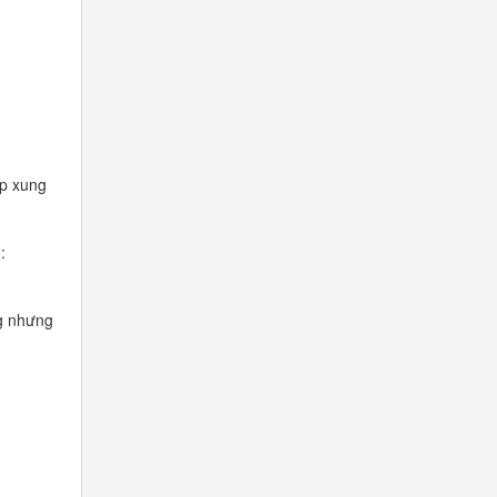
ép xung
:
ng nhưng