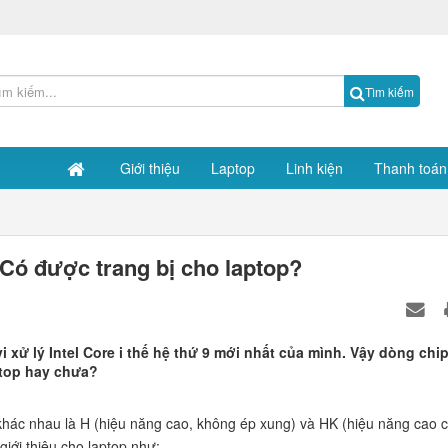
Tìm kiếm
Giới thiệu
Laptop
Linh kiện
Thanh toán
 Có được trang bị cho laptop?
vi xử lý Intel Core i thế hệ thứ 9 mới nhất của mình. Vậy dòng chi
ptop hay chưa?
 khác nhau là H (hiệu năng cao, không ép xung) và HK (hiệu năng cao 
giới thiệu cho laptop như: