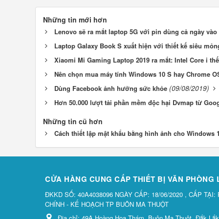
Những tin mới hơn
Lenovo sẽ ra mắt laptop 5G với pin dùng cả ngày vào
Laptop Galaxy Book S xuất hiện với thiết kế siêu mỏ
Xiaomi Mi Gaming Laptop 2019 ra mắt: Intel Core i thế 
Nên chọn mua máy tính Windows 10 S hay Chrome O
(09/08/2019)
Dùng Facebook ảnh hưởng sức khỏe
Hơn 50.000 lượt tải phần mềm độc hại Dvmap từ Goog
Những tin cũ hơn
Cách thiết lập mật khẩu bằng hình ảnh cho Windows 
CỬA HÀNG CUNG CẤP THIẾT BỊ VĂN PHÒNG
ĐKKD SỐ: 40A4038096 NGÀY CẤP: 18/06/2020 , CẤP TẠI:
CHÍNH - KẾ HOẠCH TP BUÔN MA THUỘT
Địa chỉ:
49A Hoàng Hoa Thám, Buôn Ma Thuột, Đắk Lắk