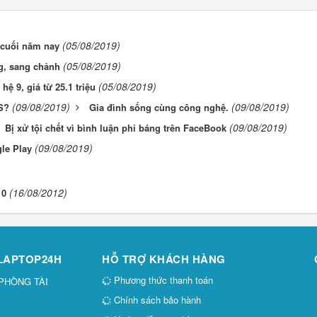
(05/08/2019)
 cuối năm nay
(05/08/2019)
ng, sang chảnh
(05/08/2019)
hệ 9, giá từ 25.1 triệu
(09/08/2019)
(09/08/2019)
S?
Gia đình sống cùng công nghệ.
(09/08/2019)
Bị xử tội chết vì bình luận phỉ báng trên FaceBook
(09/08/2019)
le Play
(16/08/2012)
10
 LAPTOP24H
HỖ TRỢ KHÁCH HÀNG
Phương thức thanh toán
 PHÒNG TÀI
Chính sách bảo hành