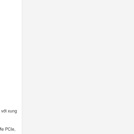
 với xung
Me PCIe,