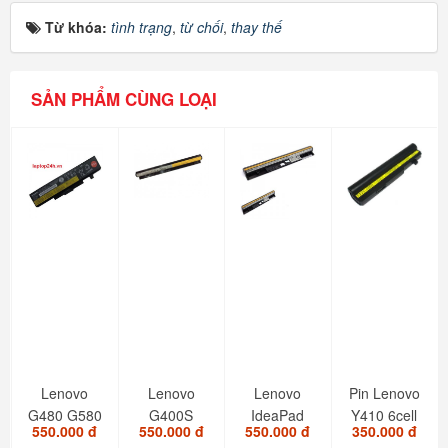
Từ khóa:
tình trạng
,
từ chối
,
thay thế
SẢN PHẨM CÙNG LOẠI
Lenovo
Lenovo
Lenovo
Pin Lenovo
G480 G580
G400S
IdeaPad
Y410 6cell
550.000 đ
550.000 đ
550.000 đ
350.000 đ
G500s
S400
OEM