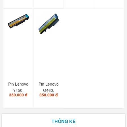
Pin Lenovo
Pin Lenovo
Y450,
G460,
350.000 đ
350.000 đ
Y550. PN :
B460,
L08L6D13,...
G560,
Z460. -...
THỐNG KÊ