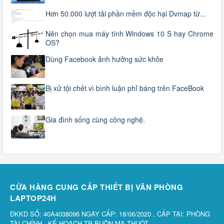
Hơn 50.000 lượt tải phần mềm độc hại Dvmap từ...
Nên chọn mua máy tính Windows 10 S hay Chrome
OS?
Dùng Facebook ảnh hưởng sức khỏe
Bị xử tội chết vì bình luận phỉ báng trên FaceBook
Gia đình sống cùng công nghệ.
CỬA HÀNG CUNG CẤP THIẾT BỊ VĂN PHÒNG
LAPTOP24H
ĐKKD SỐ: 40A4038096 NGÀY CẤP: 18/06/2020 , CẤP TẠI: PHÒNG
TÀI CHÍNH - KẾ HOẠCH TP BUÔN MA THUỘT