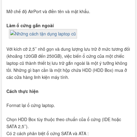
Mở chế độ AirPort và điền tên và mật khẩu.
Làm ổ cứng gắn ngoài
Với kích cỡ 2,5’’ nhỏ gọn và dung lượng lưu trữ ở mức tương đối
(khoảng 120GB đến 250GB), việc biến ổ cứng của một chiếc
laptop cũ thành thiết bị lưu trữ gắn ngoài là một ý tưởng không
tồi. Những gì bạn cần là một hộp chứa HDD (HDD Box) mua ở
các cửa hàng linh kiện máy tính.
Cách thực hiện
Format lại ổ cứng laptop.
Chọn HDD Box tùy thuộc theo chuẩn của ổ cứng (IDE hoặc
SATA 2,5’’).
Có 2 cách phân biệt ổ cứng SATA và ATA :