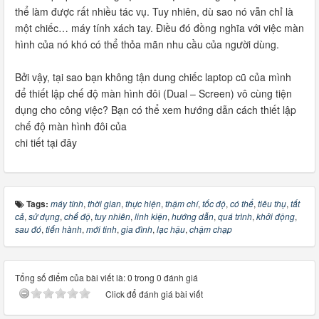
thể làm được rất nhiều tác vụ. Tuy nhiên, dù sao nó vẫn chỉ là
một chiếc… máy tính xách tay. Điều đó đồng nghĩa với việc màn
hình của nó khó có thể thỏa mãn nhu cầu của người dùng.
Bởi vậy, tại sao bạn không tận dung chiếc laptop cũ của mình
để thiết lập chế độ màn hình đôi (Dual – Screen) vô cùng tiện
dụng cho công việc? Bạn có thể xem hướng dẫn cách thiết lập
chế độ màn hình đôi của
chi tiết tại đây
Tags:
máy tính
,
thời gian
,
thực hiện
,
thậm chí
,
tốc độ
,
có thể
,
tiêu thụ
,
tất
cả
,
sử dụng
,
chế độ
,
tuy nhiên
,
linh kiện
,
hướng dẫn
,
quá trình
,
khởi động
,
sau đó
,
tiến hành
,
mới tinh
,
gia đình
,
lạc hậu
,
chậm chạp
Tổng số điểm của bài viết là: 0 trong 0 đánh giá
Click để đánh giá bài viết