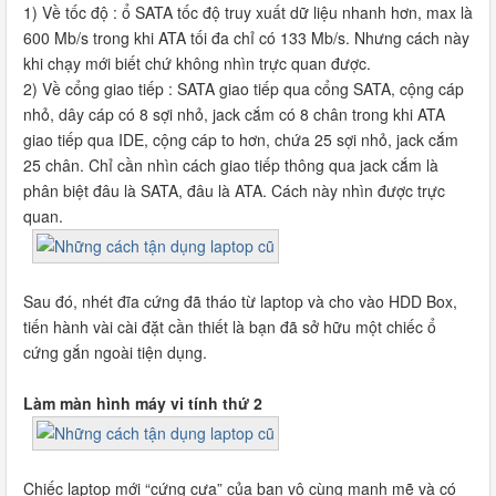
1) Về tốc độ : ổ SATA tốc độ truy xuất dữ liệu nhanh hơn, max là
600 Mb/s trong khi ATA tối đa chỉ có 133 Mb/s. Nhưng cách này
khi chạy mới biết chứ không nhìn trực quan được.
2) Về cổng giao tiếp : SATA giao tiếp qua cổng SATA, cộng cáp
nhỏ, dây cáp có 8 sợi nhỏ, jack cắm có 8 chân trong khi ATA
giao tiếp qua IDE, cộng cáp to hơn, chứa 25 sợi nhỏ, jack cắm
25 chân. Chỉ cần nhìn cách giao tiếp thông qua jack cắm là
phân biệt đâu là SATA, đâu là ATA. Cách này nhìn được trực
quan.
Sau đó, nhét đĩa cứng đã tháo từ laptop và cho vào HDD Box,
tiến hành vài cài đặt cần thiết là bạn đã sở hữu một chiếc ổ
cứng gắn ngoài tiện dụng.
Làm màn hình máy vi tính thứ 2
Chiếc laptop mới “cứng cựa” của bạn vô cùng mạnh mẽ và có