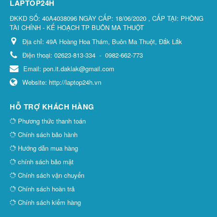
LAPTOP24H
ĐKKD SỐ: 40A4038096 NGÀY CẤP: 18/06/2020 , CẤP TẠI: PHÒNG
TÀI CHÍNH - KẾ HOẠCH TP BUÔN MA THUỘT
Địa chỉ:
49A Hoàng Hoa Thám, Buôn Ma Thuột, Đắk Lắk
Điện thoại:
02623-813-334
-
0982-662-773
Email:
pon.it.daklak@gmail.com
Website:
http://laptop24h.vn
HỖ TRỢ KHÁCH HÀNG
Phương thức thanh toán
Chính sách bảo hành
Hướng dẫn mua hàng
chính sách bảo mật
Chính sách vận chuyển
Chính sách hoàn trả
Chính sách kiểm hàng