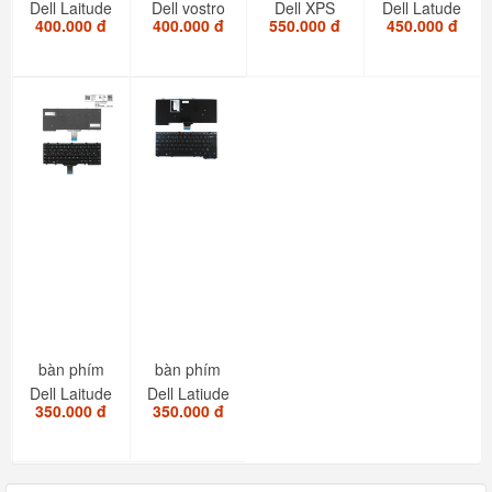
Dell Laitude
Dell vostro
Dell XPS
Dell Latude
400.000 đ
400.000 đ
550.000 đ
450.000 đ
3340
7460
9360 9350
E7450
E5450 ZIN
V5468
7347
E7470
7466 ZIN
7348...
E5470...
bàn phím
bàn phím
Dell Laitude
Dell Latiude
350.000 đ
350.000 đ
E7250
E7240
E5250
E7440
E5270