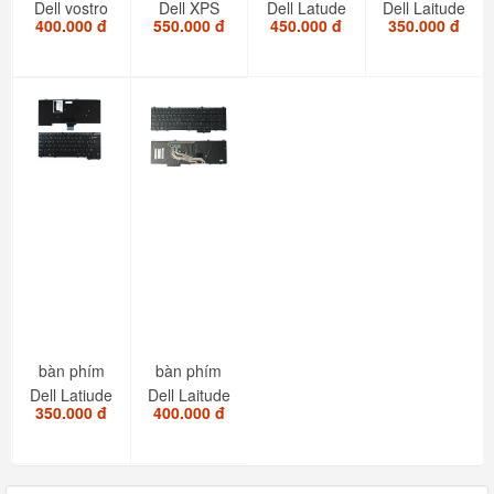
Dell vostro
Dell XPS
Dell Latude
Dell Laitude
400.000 đ
550.000 đ
450.000 đ
350.000 đ
7460
9360 9350
E7450
E7250
V5468
7347
E7470
E5250
7466 ZIN
7348...
E5470...
E5270
bàn phím
bàn phím
Dell Latiude
Dell Laitude
350.000 đ
400.000 đ
E7240
E5540
E7440
E6540