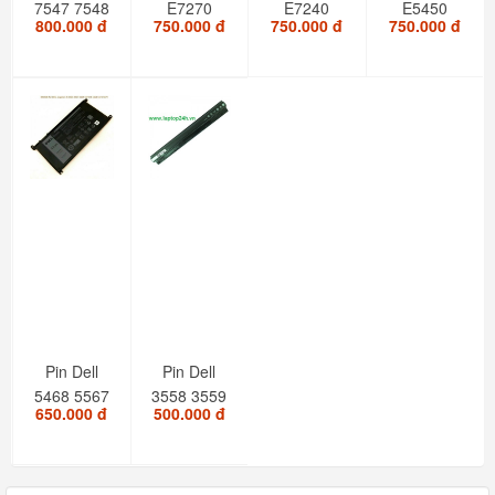
7547 7548
E7270
E7240
E5450
800.000 đ
750.000 đ
750.000 đ
750.000 đ
V5459
7470 55w
E7250 ZIN
E5250
zin
E5270
Pin Dell
Pin Dell
5468 5567
3558 3559
650.000 đ
500.000 đ
5568 ZIN
3578 3476
ZIN