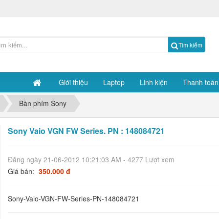
Tìm kiếm
Giới thiệu
Laptop
Linh kiện
Thanh toán
Bàn phím Sony
Sony Vaio VGN FW Series. PN : 148084721
Đăng ngày 21-06-2012 10:21:03 AM - 4277 Lượt xem
Giá bán:
350.000 đ
Sony-Vaio-VGN-FW-Series-PN-148084721