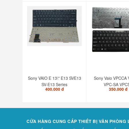
Sony VAIO E 13\" E13 SVE13
Sony Vaio VPCCA
SV-E13 Series
VPC-SA VPC
400.000 đ
350.000 đ
CỬA HÀNG CUNG CẤP THIẾT BỊ VĂN PHÒNG