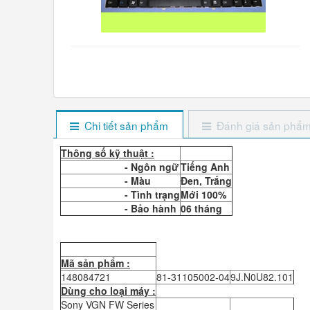
Chi tiết sản phẩm
Đánh giá sản phẩ
Thông số kỹ thuật :
- Ngôn ngữ
Tiếng Anh
- Màu
Đen, Trắng
- Tình trạng
Mới 100%
- Bảo hành
06 tháng
Mã sản phẩm :
148084721
81-31105002-04
9J.N0U82.101
Dùng cho loại máy :
Sony VGN FW Series