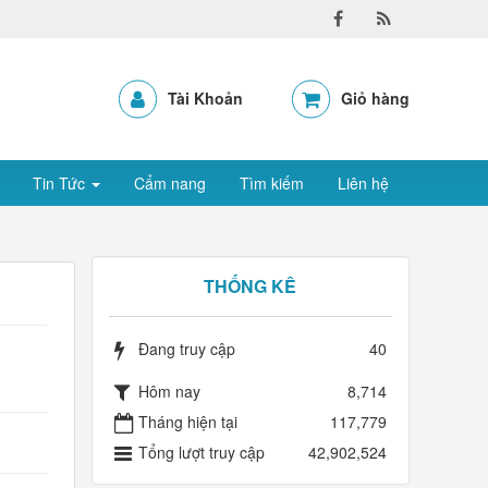
Tài Khoản
Giỏ hàng
Tin Tức
Cẩm nang
Tìm kiếm
Liên hệ
THỐNG KÊ
Đang truy cập
40
Hôm nay
8,714
Tháng hiện tại
117,779
Tổng lượt truy cập
42,902,524