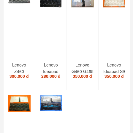
Lenovo
Lenovo
Lenovo
Lenovo
Z460
Ideapad
G460 G465
Ideapad S9
300.000 đ
280.000 đ
350.000 đ
350.000 đ
Z460A
G470
G465A
S10. PN :
Z465
G470AH
KEYBOARD
25-008128
Z465A
G470GH
Z465G
G475
US...