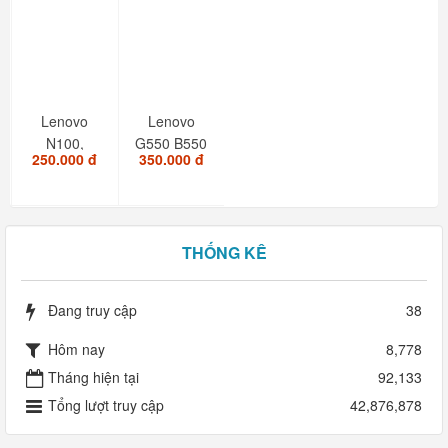
Lenovo
Lenovo
N100,
G550 B550
250.000 đ
350.000 đ
N200,
B560. PN :
G410,
25-008409
G430,
Y410,...
THỐNG KÊ
Đang truy cập
38
Hôm nay
8,778
Tháng hiện tại
92,133
Tổng lượt truy cập
42,876,878