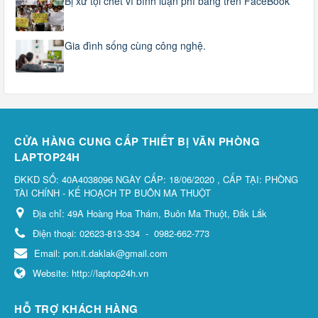
Bị xử tội chết vì bình luận phỉ báng trên FaceBook
Gia đình sống cùng công nghệ.
CỬA HÀNG CUNG CẤP THIẾT BỊ VĂN PHÒNG
LAPTOP24H
ĐKKD SỐ: 40A4038096 NGÀY CẤP: 18/06/2020 , CẤP TẠI: PHÒNG
TÀI CHÍNH - KẾ HOẠCH TP BUÔN MA THUỘT
Địa chỉ:
49A Hoàng Hoa Thám, Buôn Ma Thuột, Đắk Lắk
Điện thoại:
02623-813-334
-
0982-662-773
Email:
pon.it.daklak@gmail.com
Website:
http://laptop24h.vn
HỖ TRỢ KHÁCH HÀNG