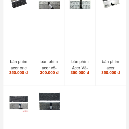
bàn phím
bàn phím
bàn phím
bán phím
acer one
acer v5-
Acer V3-
acer
350.000 đ
300.000 đ
350.000 đ
350.000 đ
Z1401
471 v5-431
371 V5-121
TravelMate
Z1402
V5-473
v5-122
TM4750
P6495...