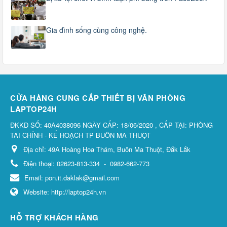
Gia đình sống cùng công nghệ.
CỬA HÀNG CUNG CẤP THIẾT BỊ VĂN PHÒNG
LAPTOP24H
ĐKKD SỐ: 40A4038096 NGÀY CẤP: 18/06/2020 , CẤP TẠI: PHÒNG
TÀI CHÍNH - KẾ HOẠCH TP BUÔN MA THUỘT
Địa chỉ:
49A Hoàng Hoa Thám, Buôn Ma Thuột, Đắk Lắk
Điện thoại:
02623-813-334
-
0982-662-773
Email:
pon.it.daklak@gmail.com
Website:
http://laptop24h.vn
HỖ TRỢ KHÁCH HÀNG