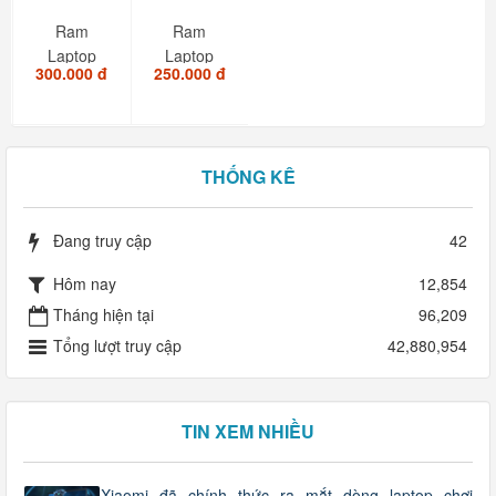
Ram
Ram
Laptop
Laptop
300.000 đ
250.000 đ
DDR II 2GB
DDR II
1GB/667 (
hàng
tháo...
THỐNG KÊ
Đang truy cập
42
Hôm nay
12,854
Tháng hiện tại
96,209
Tổng lượt truy cập
42,880,954
TIN XEM NHIỀU
Xiaomi đã chính thức ra mắt dòng laptop chơi