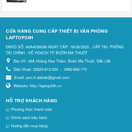
CỬA HÀNG CUNG CẤP THIẾT BỊ VĂN PHÒNG
LAPTOP24H
ĐKKD SỐ: 40A4038096 NGÀY CẤP: 18/06/2020 , CẤP TẠI: PHÒNG
TÀI CHÍNH - KẾ HOẠCH TP BUÔN MA THUỘT
Địa chỉ:
49A Hoàng Hoa Thám, Buôn Ma Thuột, Đắk Lắk
Điện thoại:
02623-813-334
-
0982-662-773
Email:
pon.it.daklak@gmail.com
Website:
http://laptop24h.vn
HỖ TRỢ KHÁCH HÀNG
Phương thức thanh toán
Chính sách bảo hành
Hướng dẫn mua hàng