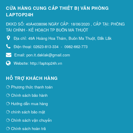
CỬA HÀNG CUNG CẤP THIẾT BỊ VĂN PHÒNG
LAPTOP24H
ĐKKD SỐ: 40A4038096 NGÀY CẤP: 18/06/2020 , CẤP TẠI: PHÒNG
TÀI CHÍNH - KẾ HOẠCH TP BUÔN MA THUỘT
Địa chỉ:
49A Hoàng Hoa Thám, Buôn Ma Thuột, Đắk Lắk
Điện thoại:
02623-813-334
-
0982-662-773
Email:
pon.it.daklak@gmail.com
Website:
http://laptop24h.vn
HỖ TRỢ KHÁCH HÀNG
Phương thức thanh toán
Chính sách bảo hành
Hướng dẫn mua hàng
chính sách bảo mật
Chính sách vận chuyển
Chính sách hoàn trả