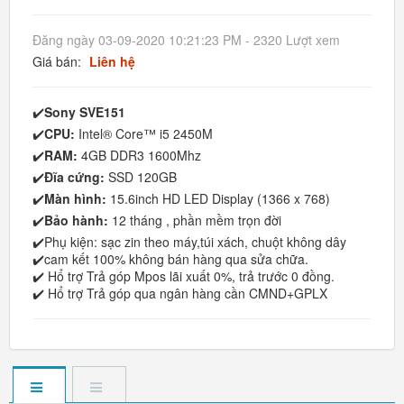
Đăng ngày 03-09-2020 10:21:23 PM - 2320 Lượt xem
Giá bán:
Liên hệ
✔️
Sony SVE151
✔️
CPU:
Intel® Core™ i5 2450M
✔️
RAM:
4GB DDR3 1600Mhz
✔️
Đĩa cứng:
SSD 120GB
✔️
Màn hình:
15.6inch HD LED Display (1366 x 768)
✔️
Bảo hành:
12 tháng , phần mềm trọn đời
✔️Phụ kiện: sạc zin theo máy,túi xách, chuột không dây
✔️cam kết 100% không bán hàng qua sửa chữa.
✔️ Hổ trợ Trả góp Mpos lãi xuất 0%, trả trước 0 đồng.
✔️ Hổ trợ Trả góp qua ngân hàng cần CMND+GPLX