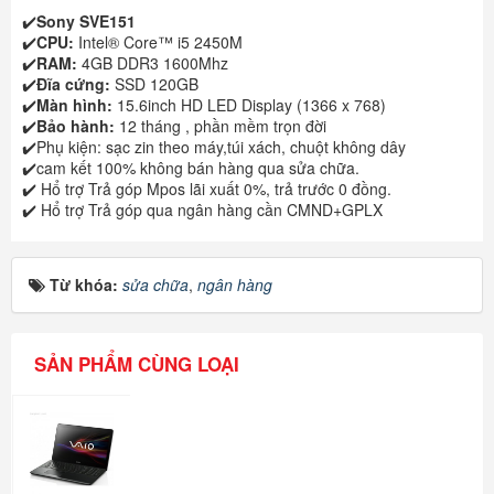
✔️
Sony SVE151
✔️
CPU:
Intel® Core™ i5 2450M
✔️
RAM:
4GB DDR3 1600Mhz
✔️
Đĩa cứng:
SSD 120GB
✔️
Màn hình:
15.6inch HD LED Display (1366 x 768)
✔️
Bảo hành:
12 tháng , phần mềm trọn đời
✔️Phụ kiện: sạc zin theo máy,túi xách, chuột không dây
✔️cam kết 100% không bán hàng qua sửa chữa.
✔️ Hổ trợ Trả góp Mpos lãi xuất 0%, trả trước 0 đồng.
✔️ Hổ trợ Trả góp qua ngân hàng cần CMND+GPLX
Từ khóa:
sửa chữa
,
ngân hàng
SẢN PHẨM CÙNG LOẠI