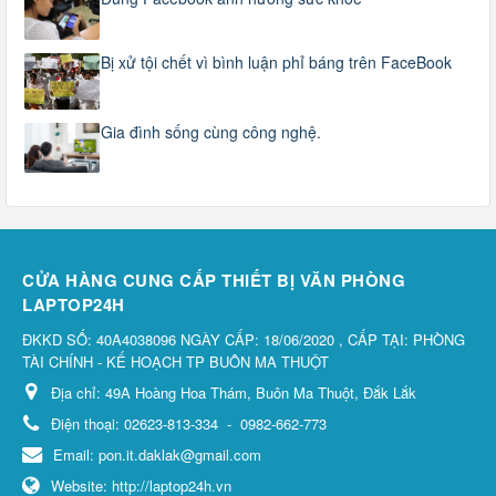
Bị xử tội chết vì bình luận phỉ báng trên FaceBook
Gia đình sống cùng công nghệ.
CỬA HÀNG CUNG CẤP THIẾT BỊ VĂN PHÒNG
LAPTOP24H
ĐKKD SỐ: 40A4038096 NGÀY CẤP: 18/06/2020 , CẤP TẠI: PHÒNG
TÀI CHÍNH - KẾ HOẠCH TP BUÔN MA THUỘT
Địa chỉ:
49A Hoàng Hoa Thám, Buôn Ma Thuột, Đắk Lắk
Điện thoại:
02623-813-334
-
0982-662-773
Email:
pon.it.daklak@gmail.com
Website:
http://laptop24h.vn