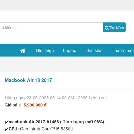
Tìm kiếm
Giới thiệu
Laptop
Linh kiện
Thanh toán
Macbook Air 13 2017
Đăng ngày 23-06-2025 05:14:00 AM - 2296 Lượt xem
Giá bán:
5.900.000 đ
✔️
macbook Air 2017 A1466
( Tình trạng mới 98%)
✔️
CPU:
Gen Intel® Core™ i5 5350U