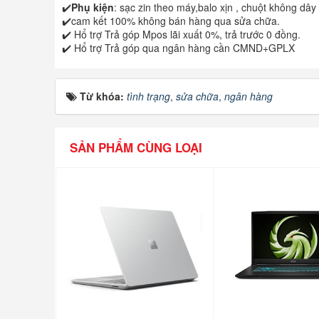
✔️
Phụ kiện
: sạc zin theo máy,balo xịn , chuột không dây
✔️cam kết 100% không bán hàng qua sửa chữa.
✔️ Hổ trợ Trả góp Mpos lãi xuất 0%, trả trước 0 đồng.
✔️ Hổ trợ Trả góp qua ngân hàng cần CMND+GPLX
Từ khóa:
tình trạng
,
sửa chữa
,
ngân hàng
SẢN PHẨM CÙNG LOẠI