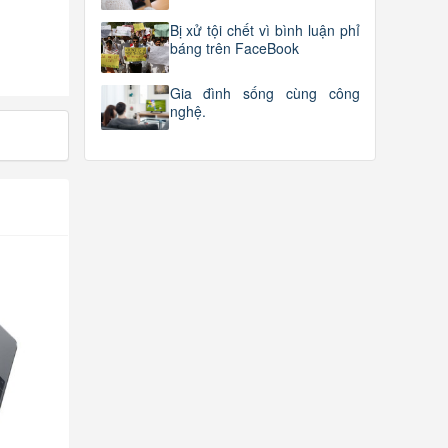
Bị xử tội chết vì bình luận phỉ
báng trên FaceBook
Gia đình sống cùng công
nghệ.