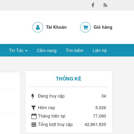
Tài Khoản
Giỏ hàng
Tin Tức
Cẩm nang
Tìm kiếm
Liên hệ
THỐNG KÊ
Đang truy cập
34
Hôm nay
5,026
Tháng hiện tại
77,090
Tổng lượt truy cập
42,861,835