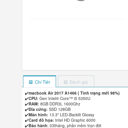
Chi Tiết
Đánh giá
✔️
macbook Air 2017 A1466
( Tình trạng mới 98%)
✔️
CPU:
Gen Intel® Core™ i5 5350U
✔️
RAM:
8GB DDR3L 1600Ghz
✔️
Đĩa cứng:
SSD 128GB
✔️
Màn hình:
13.3" LED-Backlit Glossy
✔️
Card đồ họa:
Intel HD Graphic 6000
✔️
Bảo hành
: 03tháng, phần mềm trọn đời