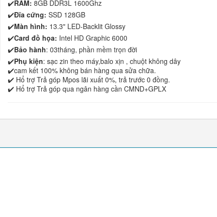
✔️
RAM:
8GB DDR3L 1600Ghz
✔️
Đĩa cứng:
SSD 128GB
✔️
Màn hình:
13.3" LED-Backlit Glossy
✔️
Card đồ họa:
Intel HD Graphic 6000
✔️
Bảo hành
: 03tháng, phần mềm trọn đời
✔️
Phụ kiện
: sạc zin theo máy,balo xịn , chuột không dây
✔️cam kết 100% không bán hàng qua sửa chữa.
✔️ Hổ trợ Trả góp Mpos lãi xuất 0%, trả trước 0 đồng.
✔️ Hổ trợ Trả góp qua ngân hàng cần CMND+GPLX