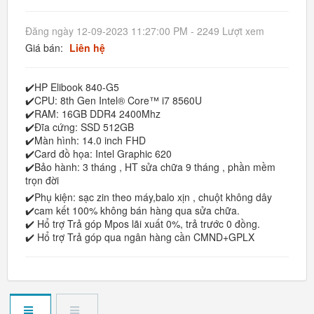
Đăng ngày 12-09-2023 11:27:00 PM - 2249 Lượt xem
Giá bán:
Liên hệ
✔️HP Elibook 840-G5
✔️CPU: 8th Gen Intel® Core™ i7 8560U
✔️RAM: 16GB DDR4 2400Mhz
✔️Đĩa cứng: SSD 512GB
✔️Màn hình: 14.0 inch FHD
✔️Card đồ họa: Intel Graphic 620
✔️Bảo hành: 3 tháng , HT sửa chữa 9 tháng , phần mềm
trọn đời
✔️Phụ kiện: sạc zin theo máy,balo xịn , chuột không dây
✔️cam kết 100% không bán hàng qua sửa chữa.
✔️ Hổ trợ Trả góp Mpos lãi xuất 0%, trả trước 0 đồng.
✔️ Hổ trợ Trả góp qua ngân hàng cần CMND+GPLX