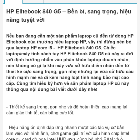
HP Elitebook 840 G5 – Bền bỉ, sang trọng, hiệu
năng tuyệt vời
Nếu bạn đang cần một sản phẩm laptop cũ đến từ dòng HP
Elitebook của thương hiệu laptop HP, vậy thì đừng nên bỏ
qua laptop HP core i5 - HP Elitebook 840 G5. Chiếc
laptop/máy tính xách tay HP Elitebook 840 G5 cũ này ra đời
với định hướng nhắm vào phân khúc laptop doanh nhân,
nên không có gì lạ khi máy vừa sở hữu điểm nhấn đến từ
thiết kế cực sang trọng, gọn nhẹ nhưng lại vừa sở hữu cấu
hình mạnh mẽ và đi kèm hàng loạt tính năng bảo mật cao
cấp. Cùng tìm hiểu kỹ hơn về sản phẩm laptop HP cũ này
thông qua nội dung bài viết dưới đây nhé!
- Thiết kế sang trọng, gọn nhẹ và độ hoàn thiện cao mang lại
cảm giác tinh tế, cân bằng cực tốt.
- Hiệu năng ổn định đáp ứng nhanh mượt các tác vụ cơ bản,
làm việc với hình ảnh, chơi game giải trí với cấu hình chip Intel
core i5, card đồ họa Intel UHD 620, cùng bộ nhớ RAM và ổ