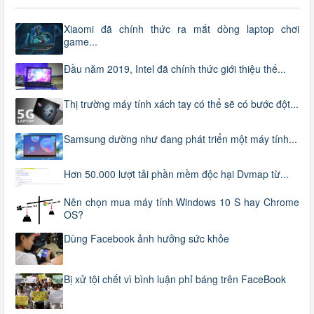
Xiaomi đã chính thức ra mắt dòng laptop chơi
game...
Đầu năm 2019, Intel đã chính thức giới thiệu thế...
Thị trường máy tính xách tay có thể sẽ có bước đột...
Samsung dường như đang phát triển một máy tính...
Hơn 50.000 lượt tải phần mềm độc hại Dvmap từ...
Nên chọn mua máy tính Windows 10 S hay Chrome
OS?
Dùng Facebook ảnh hưởng sức khỏe
Bị xử tội chết vì bình luận phỉ báng trên FaceBook