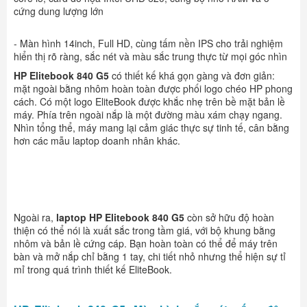
cứng dung lượng lớn
- Màn hình 14inch, Full HD, cùng tấm nền IPS cho trải nghiệm
hiển thị rõ ràng, sắc nét và màu sắc trung thực từ mọi góc nhìn
HP Elitebook 840 G5
có thiết kế khá gọn gàng và đơn giản:
mặt ngoài bằng nhôm hoàn toàn được phối logo chéo HP phong
cách. Có một logo EliteBook được khắc nhẹ trên bề mặt bản lề
máy. Phía trên ngoài nắp là một đường màu xám chạy ngang.
Nhìn tổng thể, máy mang lại cảm giác thực sự tinh tế, cân bằng
hơn các mẫu laptop doanh nhân khác.
Ngoài ra,
laptop HP Elitebook 840 G5
còn sở hữu độ hoàn
thiện có thể nói là xuất sắc trong tầm giá, với bộ khung bằng
nhôm và bản lề cứng cáp. Bạn hoàn toàn có thể để máy trên
bàn và mở nắp chỉ bằng 1 tay, chi tiết nhỏ nhưng thể hiện sự tỉ
mỉ trong quá trình thiết kế EliteBook.