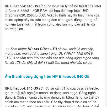
HP Elitebook 840 G5
sử dụng bộ vi xử lý thế hệ thứ 8 của Intel
là Core i5-8350U, 8GB RAM, đồ họa tích hợp Intel UHD
Graphics 620, 256GB SSD. Với cấu hình này thì hiệu năng của
chiếc laptop này dư sức mang đến cho người dùng những trải
nghiệm tuyệt vời nhất trong công việc lẫn nhu cầu giải trí đa
phương tiện.
>> Xem thêm:
HP 14s
DR2008TU
sở hữu thiết kế cao cấp,
mỏng nhẹ, màn gương sang trọng, DUY NHẤT TẦM GIÁ 9
TRIỆU có tấm nền IPS cao cấp sắc nét, sống động ở góc rộng
lên tới 178 độ, chip i3 đời 11 mới làm mượt nhu cầu cơ bản
Âm thanh sống động trên HP Elitebook 840 G5
HP Elitebook 840 G5
sở hữu sự cân bằng của bass và treble,
tạo ra một trải nghiệm mãnh liệt đáng kinh ngạc. Công nghệ
Bang & Olufsen cung cấp ứng dụng cân bằng riêng, có thể tùy
chỉnh âm thanh theo nhu cầu. Các tùy chọn được điều chỉnh
cho giọng nói, phim hoặc nhạc; khi chưa thỏa mãn, bạn có thể