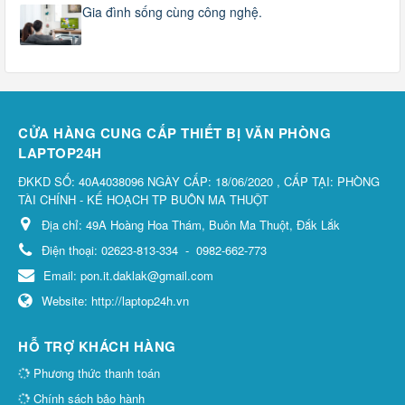
Gia đình sống cùng công nghệ.
CỬA HÀNG CUNG CẤP THIẾT BỊ VĂN PHÒNG
LAPTOP24H
ĐKKD SỐ: 40A4038096 NGÀY CẤP: 18/06/2020 , CẤP TẠI: PHÒNG
TÀI CHÍNH - KẾ HOẠCH TP BUÔN MA THUỘT
Địa chỉ:
49A Hoàng Hoa Thám, Buôn Ma Thuột, Đắk Lắk
Điện thoại:
02623-813-334
-
0982-662-773
Email:
pon.it.daklak@gmail.com
Website:
http://laptop24h.vn
HỖ TRỢ KHÁCH HÀNG
Phương thức thanh toán
Chính sách bảo hành