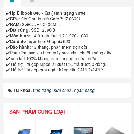
✔️
Hp Elibook 840 - G3 ( tình trạng 98%)
✔️
CPU:
6th Gen Intel® Core™ i7 6600U
✔️
RAM:
8GBDDR4 2400Mhz
✔️
Đĩa cứng:
SSD 256GB
✔️
Màn hình:
14.0 inch Full HD (1920x1080)
✔️
Card đồ họa:
Intel Graphic 520
✔️
Bảo hành
: 12 tháng, phần mềm trọn đời
✔️Phụ kiện: sạc zin theo máy,balo xịn , chuột không dây
✔️cam kết 100% không bán hàng qua sửa chữa.
✔️ Hổ trợ Trả góp Mpos lãi xuất 0%, trả trước 0 đồng.
✔️ Hổ trợ Trả góp qua ngân hàng cần CMND+GPLX
Từ khóa:
tình trạng
,
sửa chữa
,
ngân hàng
SẢN PHẨM CÙNG LOẠI