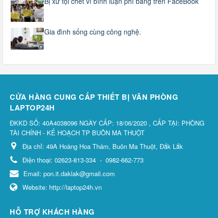
Bị xử tội chết vì bình luận phỉ báng trên FaceBook
Gia đình sống cùng công nghệ.
CỬA HÀNG CUNG CẤP THIẾT BỊ VĂN PHÒNG
LAPTOP24H
ĐKKD SỐ: 40A4038096 NGÀY CẤP: 18/06/2020 , CẤP TẠI: PHÒNG
TÀI CHÍNH - KẾ HOẠCH TP BUÔN MA THUỘT
Địa chỉ:
49A Hoàng Hoa Thám, Buôn Ma Thuột, Đắk Lắk
Điện thoại:
02623-813-334
-
0982-662-773
Email:
pon.it.daklak@gmail.com
Website:
http://laptop24h.vn
HỖ TRỢ KHÁCH HÀNG