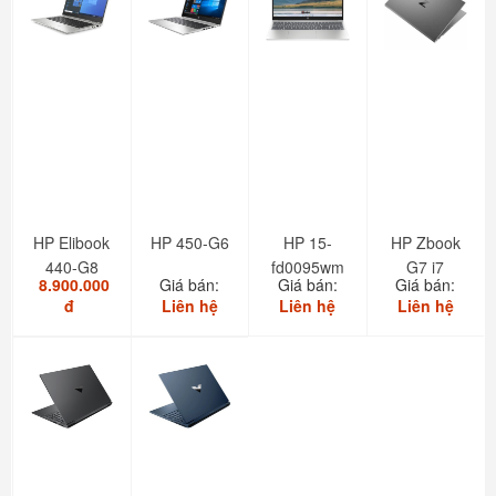
HP Elibook
HP 450-G6
HP 15-
HP Zbook
440-G8
fd0095wm
G7 i7
8.900.000
Giá bán:
Giá bán:
Giá bán:
new 100%
đ
Liên hệ
Liên hệ
Liên hệ