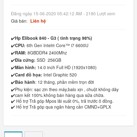
Đăng ngày 15-06-2020 05:42:12 AM - 2180 Lượt xem
Giá bán:
Liên hệ
✔️
Hp Elibook 840 - G3 ( tình trạng 98%)
✔️
CPU:
6th Gen Intel® Core™ i7 6600U
✔️
RAM:
8GBDDR4 2400Mhz
✔️
Đĩa cứng:
SSD 256GB
✔️
Màn hình:
14.0 inch Full HD (1920x1080)
✔️
Card đồ họa:
Intel Graphic 520
✔️
Bảo hành
: 12 tháng, phần mềm trọn đời
✔️Phụ kiện: sạc zin theo máy,balo xịn , chuột không dây
✔️cam kết 100% không bán hàng qua sửa chữa.
✔️ Hổ trợ Trả góp Mpos lãi xuất 0%, trả trước 0 đồng.
✔️ Hổ trợ Trả góp qua ngân hàng cần CMND+GPLX