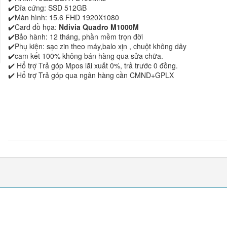
✔️Đĩa cứng: SSD 512GB
✔️Màn hình: 15.6 FHD 1920X1080
✔️Card đồ họa:
Ndivia Quadro M1000M
✔️Bảo hành: 12 tháng, phần mềm trọn đời
✔️Phụ kiện: sạc zin theo máy,balo xịn , chuột không dây
✔️cam kết 100% không bán hàng qua sửa chữa.
✔️ Hổ trợ Trả góp Mpos lãi xuất 0%, trả trước 0 đồng.
✔️ Hổ trợ Trả góp qua ngân hàng cần CMND+GPLX