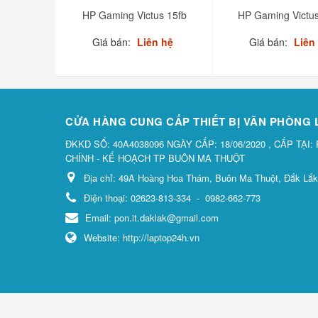
HP Gaming Victus 15fb
HP Gaming Victus
Giá bán:
Liên hệ
Giá bán:
Liên
CỬA HÀNG CUNG CẤP THIẾT BỊ VĂN PHÒNG
ĐKKD SỐ: 40A4038096 NGÀY CẤP: 18/06/2020 , CẤP TẠI:
CHÍNH - KẾ HOẠCH TP BUÔN MA THUỘT
Địa chỉ:
49A Hoàng Hoa Thám, Buôn Ma Thuột, Đắk Lắk
Điện thoại:
02623-813-334
-
0982-662-773
Email:
pon.it.daklak@gmail.com
Website:
http://laptop24h.vn