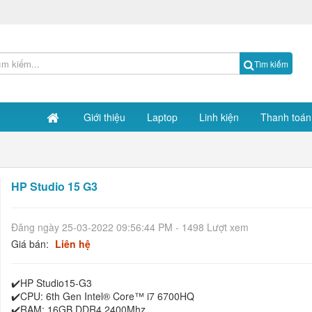
Tìm kiếm
Giới thiệu
Laptop
Linh kiện
Thanh toán
HP Studio 15 G3
Đăng ngày 25-03-2022 09:56:44 PM - 1498 Lượt xem
Giá bán:
Liên hệ
✔️HP Studio15-G3
✔️CPU: 6th Gen Intel® Core™ i7 6700HQ
✔️RAM: 16GB DDR4 2400Mhz