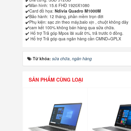
✔️Màn hình: 15.6 FHD 1920X1080
✔️Card đồ họa:
Ndivia Quadro M1000M
✔️Bảo hành: 12 tháng, phần mềm trọn đời
✔️Phụ kiện: sạc zin theo máy,balo xịn , chuột không dây
✔️cam kết 100% không bán hàng qua sửa chữa.
✔️ Hổ trợ Trả góp Mpos lãi xuất 0%, trả trước 0 đồng.
✔️ Hổ trợ Trả góp qua ngân hàng cần CMND+GPLX
Từ khóa:
sửa chữa
,
ngân hàng
SẢN PHẨM CÙNG LOẠI