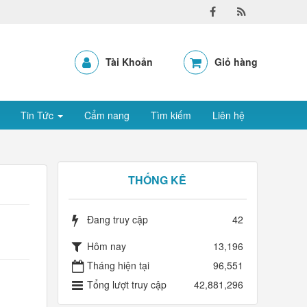
Tài Khoản
Giỏ hàng
Tin Tức
Cẩm nang
Tìm kiếm
Liên hệ
THỐNG KÊ
Đang truy cập
42
Hôm nay
13,196
Tháng hiện tại
96,551
Tổng lượt truy cập
42,881,296