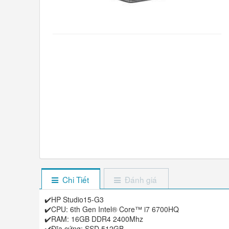
Chi Tiết
Đánh giá
✔️HP Studio15-G3
✔️CPU: 6th Gen Intel® Core™ i7 6700HQ
✔️RAM: 16GB DDR4 2400Mhz
✔️Đĩa cứng: SSD 512GB