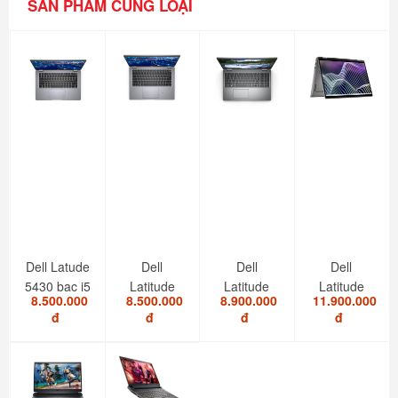
SẢN PHẨM CÙNG LOẠI
Dell Latude
Dell
Dell
Dell
5430 bạc i5
Latitude
Latitude
Latitude
8.500.000
8.500.000
8.900.000
11.900.000
1235U/8GB/SSD...
5420 i7
5520 I5
7420 i7
đ
đ
đ
đ
1185G7/RAM
1145G7/RAM
2in1 touch
8GB/SSD...
8GB/SSD...