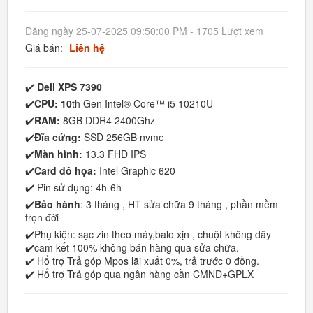
Đăng ngày 25-07-2025 09:50:00 PM - 1705 Lượt xem
Giá bán:
Liên hệ
✔️
Dell XPS 7390
✔️
CPU: 10
th Gen Intel® Core™ i5 10210U
✔️
RAM:
8GB DDR4 2400Ghz
✔️
Đĩa cứng:
SSD 256GB nvme
✔️
Màn hình:
13.3 FHD IPS
✔️
Card đồ họa:
Intel Graphic 620
✔️ Pin sử dụng: 4h-6h
✔️
Bảo hành
: 3 tháng , HT sửa chữa 9 tháng , phần mềm
trọn đời
✔️Phụ kiện: sạc zin theo máy,balo xịn , chuột không dây
✔️cam kết 100% không bán hàng qua sửa chữa.
✔️ Hổ trợ Trả góp Mpos lãi xuất 0%, trả trước 0 đồng.
✔️ Hổ trợ Trả góp qua ngân hàng cần CMND+GPLX