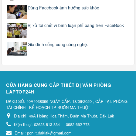
Dùng Facebook ảnh hưởng sức khỏe
Bị xử tội chết vì bình luận phỉ báng trên FaceBook
Gia đình sống cùng công nghệ.
CỬA HÀNG CUNG CẤP THIẾT BỊ VĂN PHÒNG
LAPTOP24H
ĐKKD SỐ: 40A4038096 NGÀY CẤP: 18/06/2020 , CẤP TẠI: PHÒNG
TÀI CHÍNH - KẾ HOẠCH TP BUÔN MA THUỘT
Địa chỉ:
49A Hoàng Hoa Thám, Buôn Ma Thuột, Đắk Lắk
Điện thoại:
02623-813-334
-
0982-662-773
Email:
pon.it.daklak@gmail.com