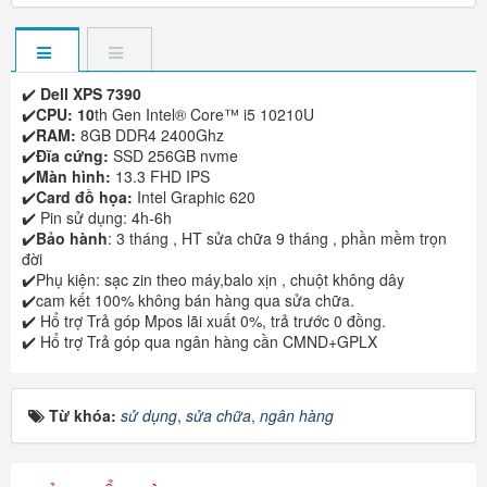
✔️
Dell XPS 7390
✔️
CPU: 10
th Gen Intel® Core™ i5 10210U
✔️
RAM:
8GB DDR4 2400Ghz
✔️
Đĩa cứng:
SSD 256GB nvme
✔️
Màn hình:
13.3 FHD IPS
✔️
Card đồ họa:
Intel Graphic 620
✔️ Pin sử dụng: 4h-6h
✔️
Bảo hành
: 3 tháng , HT sửa chữa 9 tháng , phần mềm trọn
đời
✔️Phụ kiện: sạc zin theo máy,balo xịn , chuột không dây
✔️cam kết 100% không bán hàng qua sửa chữa.
✔️ Hổ trợ Trả góp Mpos lãi xuất 0%, trả trước 0 đồng.
✔️ Hổ trợ Trả góp qua ngân hàng cần CMND+GPLX
Từ khóa:
sử dụng
,
sửa chữa
,
ngân hàng