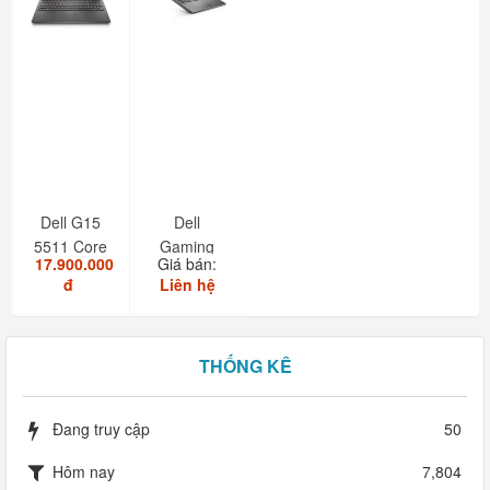
Dell G15
Dell
5511 Core
Gaming
17.900.000
Giá bán:
i7 11850H
G15-5511
đ
Liên hệ
RAM
16GB...
THỐNG KÊ
Đang truy cập
50
Hôm nay
7,804