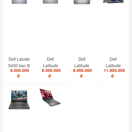
Dell Latude
Dell
Dell
Dell
5430 bạc i5
Latitude
Latitude
Latitude
8.500.000
8.500.000
8.900.000
11.900.000
1235U/8GB/SSD...
5420 i7
5520 I5
7420 i7
đ
đ
đ
đ
1185G7/RAM
1145G7/RAM
2in1 touch
8GB/SSD...
8GB/SSD...