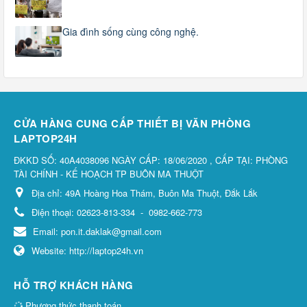
Gia đình sống cùng công nghệ.
CỬA HÀNG CUNG CẤP THIẾT BỊ VĂN PHÒNG
LAPTOP24H
ĐKKD SỐ: 40A4038096 NGÀY CẤP: 18/06/2020 , CẤP TẠI: PHÒNG
TÀI CHÍNH - KẾ HOẠCH TP BUÔN MA THUỘT
Địa chỉ:
49A Hoàng Hoa Thám, Buôn Ma Thuột, Đắk Lắk
Điện thoại:
02623-813-334
-
0982-662-773
Email:
pon.it.daklak@gmail.com
Website:
http://laptop24h.vn
HỖ TRỢ KHÁCH HÀNG
Phương thức thanh toán