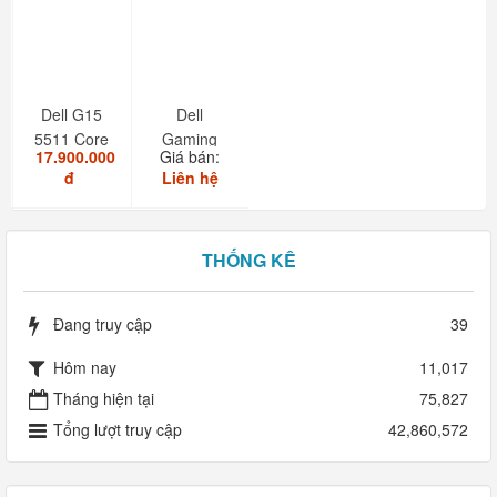
Dell G15
Dell
5511 Core
Gaming
17.900.000
Giá bán:
i7 11850H
G15-5511
đ
Liên hệ
RAM
16GB...
THỐNG KÊ
Đang truy cập
39
Hôm nay
11,017
Tháng hiện tại
75,827
Tổng lượt truy cập
42,860,572