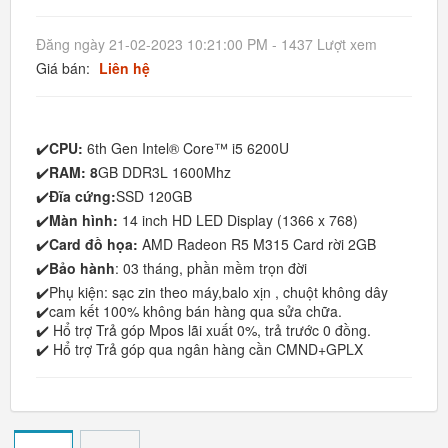
Đăng ngày 21-02-2023 10:21:00 PM - 1437 Lượt xem
Giá bán:
Liên hệ
✔️
CPU:
6th Gen Intel® Core™ i5 6200U
✔️
RAM: 8
GB DDR3L 1600Mhz
✔️
Đĩa cứng:
SSD 120GB
✔️
Màn hình:
14 inch HD LED Display (1366 x 768)
✔️
Card đồ họa:
AMD Radeon R5 M315 Card rời 2GB
✔️
Bảo hành
: 03 tháng, phần mềm trọn đời
✔️Phụ kiện: sạc zin theo máy,balo xịn , chuột không dây
✔️cam kết 100% không bán hàng qua sửa chữa.
✔️ Hổ trợ Trả góp Mpos lãi xuất 0%, trả trước 0 đồng.
✔️ Hổ trợ Trả góp qua ngân hàng cần CMND+GPLX