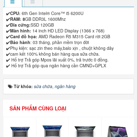
✔️
CPU:
6th Gen Intel® Core™ i5 6200U
✔️
RAM: 8
GB DDR3L 1600Mhz
✔️
Đĩa cứng:
SSD 120GB
✔️
Màn hình:
14 inch HD LED Display (1366 x 768)
✔️
Card đồ họa:
AMD Radeon R5 M315 Card rời 2GB
✔️
Bảo hành
: 03 tháng, phần mềm trọn đời
✔️Phụ kiện: sạc zin theo máy,balo xịn , chuột không dây
✔️cam kết 100% không bán hàng qua sửa chữa.
✔️ Hổ trợ Trả góp Mpos lãi xuất 0%, trả trước 0 đồng.
✔️ Hổ trợ Trả góp qua ngân hàng cần CMND+GPLX
Từ khóa:
sửa chữa
,
ngân hàng
SẢN PHẨM CÙNG LOẠI