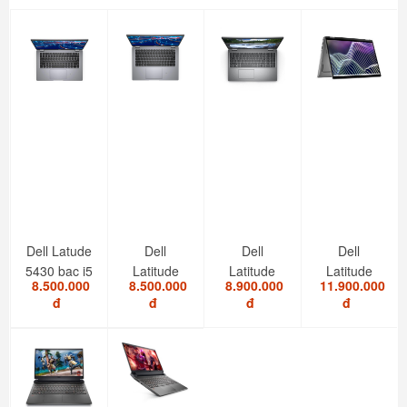
Dell Latude
Dell
Dell
Dell
5430 bạc i5
Latitude
Latitude
Latitude
8.500.000
8.500.000
8.900.000
11.900.000
1235U/8GB/SSD...
5420 i7
5520 I5
7420 i7
đ
đ
đ
đ
1185G7/RAM
1145G7/RAM
2in1 touch
8GB/SSD...
8GB/SSD...