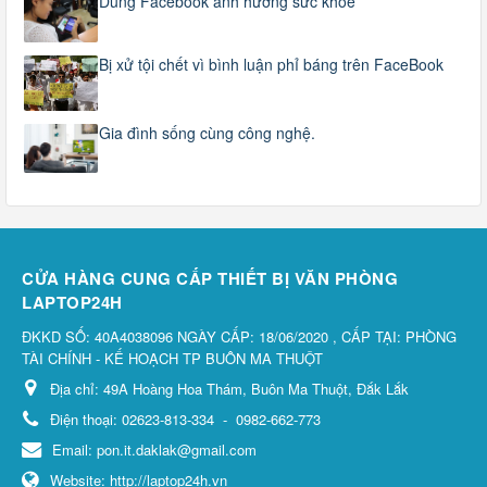
Dùng Facebook ảnh hưởng sức khỏe
Bị xử tội chết vì bình luận phỉ báng trên FaceBook
Gia đình sống cùng công nghệ.
CỬA HÀNG CUNG CẤP THIẾT BỊ VĂN PHÒNG
LAPTOP24H
ĐKKD SỐ: 40A4038096 NGÀY CẤP: 18/06/2020 , CẤP TẠI: PHÒNG
TÀI CHÍNH - KẾ HOẠCH TP BUÔN MA THUỘT
Địa chỉ:
49A Hoàng Hoa Thám, Buôn Ma Thuột, Đắk Lắk
Điện thoại:
02623-813-334
-
0982-662-773
Email:
pon.it.daklak@gmail.com
Website:
http://laptop24h.vn