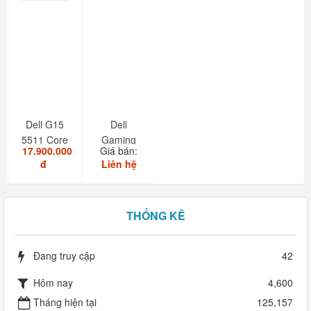
Dell G15
Dell
5511 Core
Gaming
17.900.000
Giá bán:
i7 11850H
G15-5511
đ
Liên hệ
RAM
16GB...
THỐNG KÊ
Đang truy cập
42
Hôm nay
4,600
Tháng hiện tại
125,157