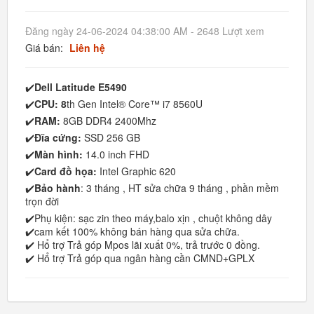
Đăng ngày 24-06-2024 04:38:00 AM - 2648 Lượt xem
Giá bán:
Liên hệ
✔️
Dell Latitude E5490
✔️
CPU: 8
th Gen Intel® Core™ i7 8560U
✔️
RAM:
8GB DDR4 2400Mhz
✔️
Đĩa cứng:
SSD 256 GB
✔️
Màn hình:
14.0 inch FHD
✔️
Card đồ họa:
Intel Graphic 620
✔️
Bảo hành
: 3 tháng , HT sửa chữa 9 tháng , phần mềm
trọn đời
✔️Phụ kiện: sạc zin theo máy,balo xịn , chuột không dây
✔️cam kết 100% không bán hàng qua sửa chữa.
✔️ Hổ trợ Trả góp Mpos lãi xuất 0%, trả trước 0 đồng.
✔️ Hổ trợ Trả góp qua ngân hàng cần CMND+GPLX