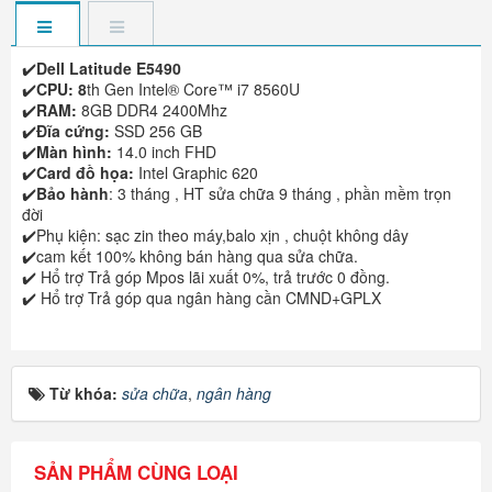
✔️
Dell Latitude E5490
✔️
CPU: 8
th Gen Intel® Core™ i7 8560U
✔️
RAM:
8GB DDR4 2400Mhz
✔️
Đĩa cứng:
SSD 256 GB
✔️
Màn hình:
14.0 inch FHD
✔️
Card đồ họa:
Intel Graphic 620
✔️
Bảo hành
: 3 tháng , HT sửa chữa 9 tháng , phần mềm trọn
đời
✔️Phụ kiện: sạc zin theo máy,balo xịn , chuột không dây
✔️cam kết 100% không bán hàng qua sửa chữa.
✔️ Hổ trợ Trả góp Mpos lãi xuất 0%, trả trước 0 đồng.
✔️ Hổ trợ Trả góp qua ngân hàng cần CMND+GPLX
Từ khóa:
sửa chữa
,
ngân hàng
SẢN PHẨM CÙNG LOẠI