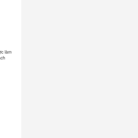
ợc làm
ách