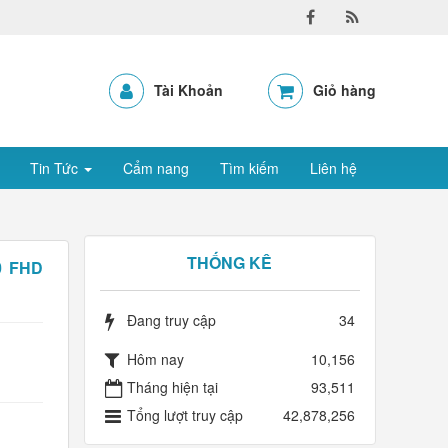
Tài Khoản
Giỏ hàng
Tin Tức
Cẩm nang
Tìm kiếm
Liên hệ
THỐNG KÊ
0 FHD
Đang truy cập
34
Hôm nay
10,156
Tháng hiện tại
93,511
Tổng lượt truy cập
42,878,256