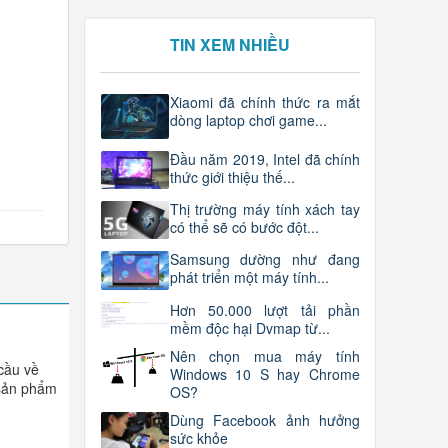
TIN XEM NHIỀU
Xiaomi đã chính thức ra mắt
dòng laptop chơi game...
Đầu năm 2019, Intel đã chính
thức giới thiệu thế...
Thị trường máy tính xách tay
có thể sẽ có bước đột...
Samsung dường như đang
phát triển một máy tính...
Hơn 50.000 lượt tải phần
mềm độc hại Dvmap từ...
Nên chọn mua máy tính
 cầu về
Windows 10 S hay Chrome
 sản phẩm
OS?
Dùng Facebook ảnh hưởng
sức khỏe