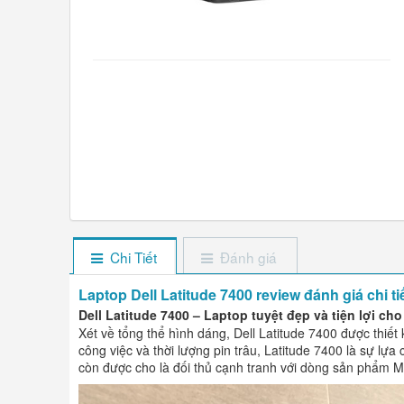
Chi Tiết
Đánh giá
Laptop Dell Latitude 7400 review đánh giá chi t
Dell Latitude 7400 – Laptop tuyệt đẹp và tiện lợi c
Xét về tổng thể hình dáng, Dell Latitude 7400 được thiết 
công việc và thời lượng pin trâu, Latitude 7400 là sự l
còn được cho là đối thủ cạnh tranh với dòng sản phẩm 