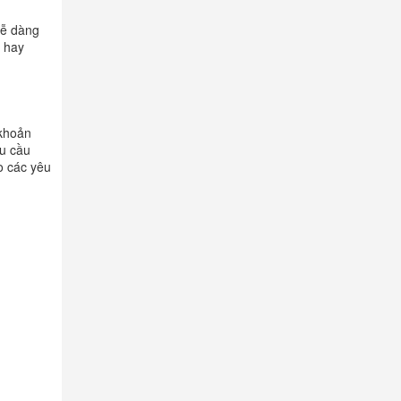
dễ dàng
S hay
 khoản
u cầu
o các yêu