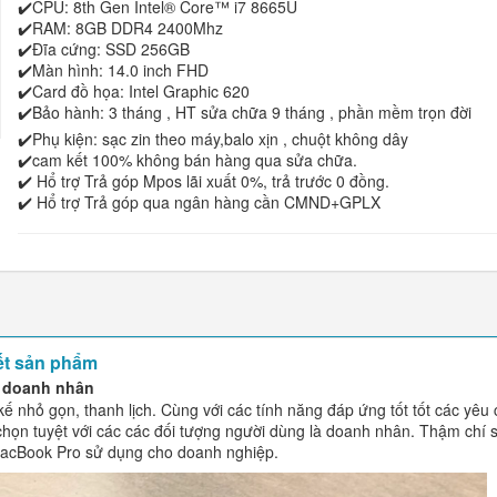
✔️CPU: 8th Gen Intel® Core™ i7 8665U
✔️RAM: 8GB DDR4 2400Mhz
✔️Đĩa cứng: SSD 256GB
✔️Màn hình: 14.0 inch FHD
✔️Card đồ họa: Intel Graphic 620
✔️Bảo hành: 3 tháng , HT sửa chữa 9 tháng , phần mềm trọn đời
✔️Phụ kiện: sạc zin theo máy,balo xịn , chuột không dây
✔️cam kết 100% không bán hàng qua sửa chữa.
✔️ Hổ trợ Trả góp Mpos lãi xuất 0%, trả trước 0 đồng.
✔️ Hổ trợ Trả góp qua ngân hàng cần CMND+GPLX
iết sản phẩm
ho doanh nhân
kế nhỏ gọn, thanh lịch. Cùng với các tính năng đáp ứng tốt tốt các yêu
ựa chọn tuyệt với các các đối tượng người dùng là doanh nhân. Thậm chí
MacBook Pro sử dụng cho doanh nghiệp.