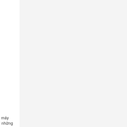
u máy
i những