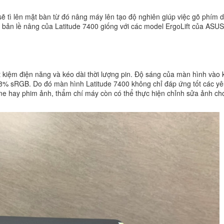
ẽ tì lên mặt bàn từ đó nâng máy lên tạo độ nghiên giúp việc gõ phím 
ế bản lề nâng của Latitude 7400 giống với các model ErgoLift của ASU
ết kiệm điện năng và kéo dài thời lượng pin. Độ sáng của màn hình vào
8% sRGB. Do đó màn hình Latitude 7400 không chỉ đáp ứng tốt các yê
ame hay phim ảnh, thẩm chí máy còn có thể thực hiện chỉnh sửa ảnh ch