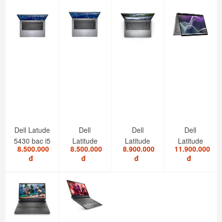
Dell Latude
Dell
Dell
Dell
5430 bạc i5
Latitude
Latitude
Latitude
8.500.000
8.500.000
8.900.000
11.900.000
1235U/8GB/SSD...
5420 i7
5520 I5
7420 i7
đ
đ
đ
đ
1185G7/RAM
1145G7/RAM
2in1 touch
8GB/SSD...
8GB/SSD...