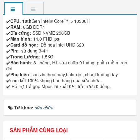
✔️
CPU: 10th
Gen Intel® Core™ i5 10300H
✔️
RAM:
8GB DDR4
✔️
Đĩa cứng:
SSD NVME 256GB
✔️
Màn hình:
14.0 FHD ips
✔️
Card đồ họa:
Đồ họa Intel UHD 620
✔️
Pin:
sử dụng 3-4H
✔️
Trọng Lượng
: 1.5KG
✔️
Bảo hành
: 3 tháng, HT sửa chữa 9 tháng, phần mềm trọn
đời
✔️
Phụ kiện
: sạc zin theo máy,balo xịn , chuột không dây
✔️cam kết 100% không bán hàng qua sửa chữa.
✔️ Hổ trợ Trả góp Mpos lãi xuất 0%, trả trước 0 đồng.
Từ khóa:
sửa chữa
SẢN PHẨM CÙNG LOẠI