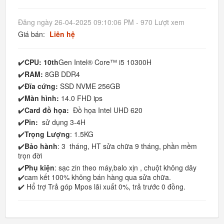
Đăng ngày 26-04-2025 09:10:06 PM - 970 Lượt xem
Giá bán:
Liên hệ
✔️
CPU: 10th
Gen Intel® Core™ i5 10300H
✔️
RAM:
8GB DDR4
✔️
Đĩa cứng:
SSD NVME 256GB
✔️
Màn hình:
14.0 FHD ips
✔️
Card đồ họa:
Đồ họa Intel UHD 620
✔️
Pin:
sử dụng 3-4H
✔️
Trọng Lượng
: 1.5KG
✔️
Bảo hành
: 3 tháng, HT sửa chữa 9 tháng, phần mềm
trọn đời
✔️
Phụ kiện
: sạc zin theo máy,balo xịn , chuột không dây
✔️cam kết 100% không bán hàng qua sửa chữa.
✔️ Hổ trợ Trả góp Mpos lãi xuất 0%, trả trước 0 đồng.