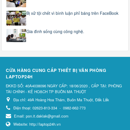
Bị xử tội chết vì bình luận phỉ báng trên FaceBook
Gia đình sống cùng công nghệ.
CỬA HÀNG CUNG CẤP THIẾT BỊ VĂN PHÒNG
LAPTOP24H
ĐKKD SỐ: 40A4038096 NGÀY CẤP: 18/06/2020 , CẤP TẠI: PHÒNG
TÀI CHÍNH - KẾ HOẠCH TP BUÔN MA THUỘT
Địa chỉ:
49A Hoàng Hoa Thám, Buôn Ma Thuột, Đắk Lắk
Điện thoại:
02623-813-334
-
0982-662-773
Email:
pon.it.daklak@gmail.com
Website:
http://laptop24h.vn