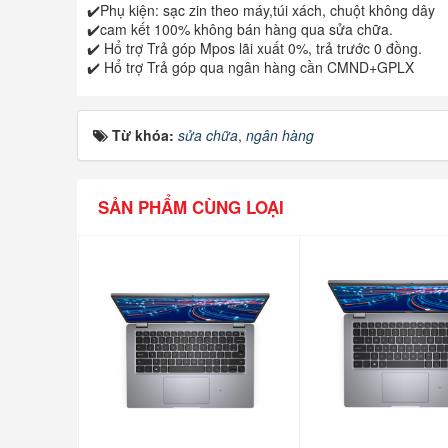
✔️Phụ kiện: sạc zin theo máy,túi xách, chuột không dây
✔️cam kết 100% không bán hàng qua sửa chữa.
✔️ Hổ trợ Trả góp Mpos lãi xuất 0%, trả trước 0 đồng.
✔️ Hổ trợ Trả góp qua ngân hàng cần CMND+GPLX
Từ khóa:
sửa chữa
,
ngân hàng
SẢN PHẨM CÙNG LOẠI