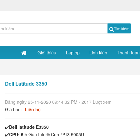
Tìm kiếm
Giới thiệu
Laptop
Linh kiện
Thanh toán
Dell Latitude 3350
Đăng ngày 25-11-2020 09:44:32 PM - 2017 Lượt xem
Giá bán:
Liên hệ
✔️
Dell latitude E3350
✔️
CPU: 5
th Gen Intel® Core™ i3 5005U