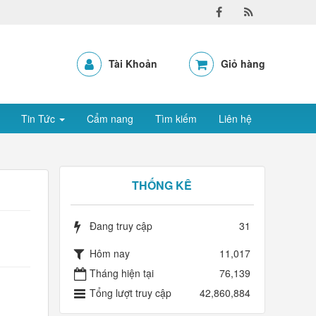
Tài Khoản
Giỏ hàng
Tin Tức
Cẩm nang
Tìm kiếm
Liên hệ
THỐNG KÊ
Đang truy cập
31
Hôm nay
11,017
Tháng hiện tại
76,139
Tổng lượt truy cập
42,860,884