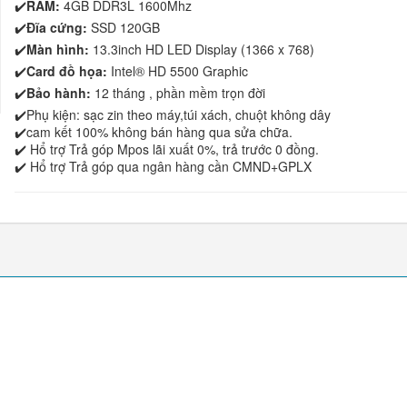
✔️
RAM:
4GB DDR3L 1600Mhz
✔️
Đĩa cứng:
SSD 120GB
✔️
Màn hình:
13.3inch HD LED Display (1366 x 768)
✔️
Card đồ họa:
Intel® HD 5500 Graphic
✔️
Bảo hành:
12 tháng , phần mềm trọn đời
✔️Phụ kiện: sạc zin theo máy,túi xách, chuột không dây
✔️cam kết 100% không bán hàng qua sửa chữa.
✔️ Hổ trợ Trả góp Mpos lãi xuất 0%, trả trước 0 đồng.
✔️ Hổ trợ Trả góp qua ngân hàng cần CMND+GPLX