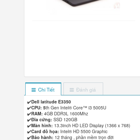
Chi Tiết
Đánh giá
✔️
Dell latitude E3350
✔️
CPU: 5
th Gen Intel® Core™ i3 5005U
✔️
RAM:
4GB DDR3L 1600Mhz
✔️
Đĩa cứng:
SSD 120GB
✔️
Màn hình:
13.3inch HD LED Display (1366 x 768)
✔️
Card đồ họa:
Intel® HD 5500 Graphic
✔️
Bảo hành:
12 tháng , phần mềm trọn đời