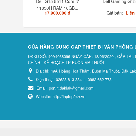
Dell G15 5511 Core i7
Dell Gaming G15
11850H RAM 16GB...
17.900.000 đ
Giá bán:
Liên
CỬA HÀNG CUNG CẤP THIẾT BỊ VĂN PHÒNG
ĐKKD SỐ: 40A4038096 NGÀY CẤP: 18/06/2020 , CẤP TẠI:
CHÍNH - KẾ HOẠCH TP BUÔN MA THUỘT
Địa chỉ:
49A Hoàng Hoa Thám, Buôn Ma Thuột, Đắk Lắk
Điện thoại:
02623-813-334
-
0982-662-773
Email:
pon.it.daklak@gmail.com
Website:
http://laptop24h.vn