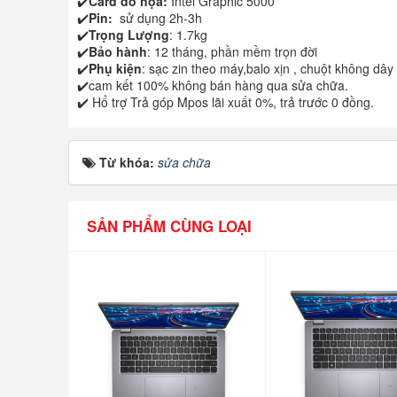
✔️
Card đồ họa:
Intel Graphic 5000
✔️
Pin:
sử dụng 2h-3h
✔️
Trọng Lượng
: 1.7kg
✔️
Bảo hành
: 12 tháng, phần mềm trọn đời
✔️
Phụ kiện
: sạc zin theo máy,balo xịn , chuột không dây
✔️cam kết 100% không bán hàng qua sửa chữa.
✔️ Hổ trợ Trả góp Mpos lãi xuất 0%, trả trước 0 đồng.
Từ khóa:
sửa chữa
SẢN PHẨM CÙNG LOẠI