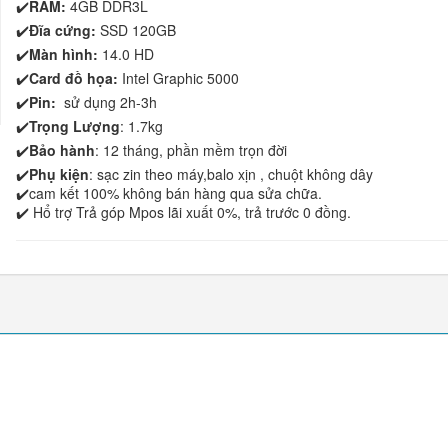
✔️
RAM:
4GB DDR3L
✔️
Đĩa cứng:
SSD 120GB
✔️
Màn hình:
14.0 HD
✔️
Card đồ họa:
Intel Graphic 5000
✔️
Pin:
sử dụng 2h-3h
✔️
Trọng Lượng
: 1.7kg
✔️
Bảo hành
: 12 tháng, phần mềm trọn đời
✔️
Phụ kiện
: sạc zin theo máy,balo xịn , chuột không dây
✔️cam kết 100% không bán hàng qua sửa chữa.
✔️ Hổ trợ Trả góp Mpos lãi xuất 0%, trả trước 0 đồng.