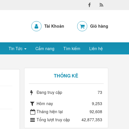
Tài Khoản
Giỏ hàng
Tin Tức
Cẩm nang
Tìm kiếm
Liên hệ
THỐNG KÊ
Đang truy cập
73
Hôm nay
9,253
Tháng hiện tại
92,608
Tổng lượt truy cập
42,877,353