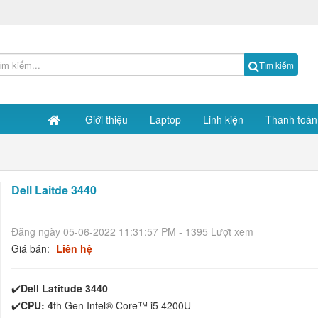
Tìm kiếm
Giới thiệu
Laptop
Linh kiện
Thanh toán
Dell Laitde 3440
Đăng ngày 05-06-2022 11:31:57 PM - 1395 Lượt xem
Giá bán:
Liên hệ
✔️
Dell Latitude 3440
✔️
CPU: 4
th Gen Intel® Core™ i5 4200U