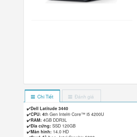
Chi Tiết
Đánh giá
✔️
Dell Latitude 3440
✔️
CPU: 4
th Gen Intel® Core™ i5 4200U
✔️
RAM:
4GB DDR3L
✔️
Đĩa cứng:
SSD 120GB
✔️
Màn hình:
14.0 HD