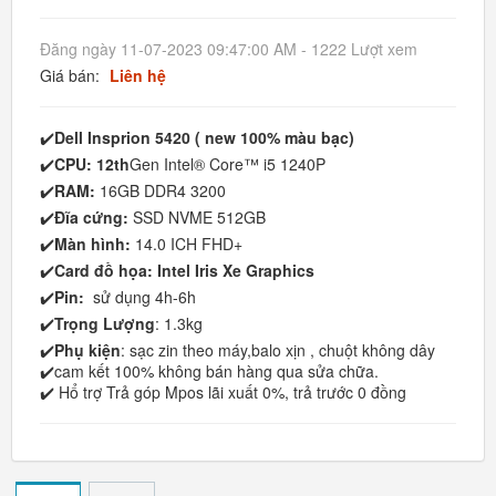
Đăng ngày 11-07-2023 09:47:00 AM - 1222 Lượt xem
Giá bán:
Liên hệ
✔️
Dell Insprion 5420 ( new 100% màu bạc)
✔️
CPU: 12th
Gen Intel® Core™ i5 1240P
✔️
RAM:
16GB DDR4 3200
✔️
Đĩa cứng:
SSD NVME 512GB
✔️
Màn hình:
14.0 ICH FHD+
✔️
Card đồ họa: Intel Iris Xe Graphics
✔️
Pin:
sử dụng 4h-6h
✔️
Trọng Lượng
: 1.3kg
✔️
Phụ kiện
: sạc zin theo máy,balo xịn , chuột không dây
✔️cam kết 100% không bán hàng qua sửa chữa.
✔️ Hổ trợ Trả góp Mpos lãi xuất 0%, trả trước 0 đồng