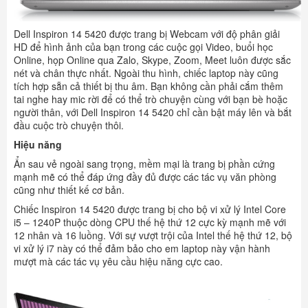
Dell Inspiron 14 5420 được trang bị Webcam với độ phân giải
HD để hình ảnh của bạn trong các cuộc gọi Video, buổi học
Online, họp Online qua Zalo, Skype, Zoom, Meet luôn được sắc
nét và chân thực nhất. Ngoài thu hình, chiếc laptop này cũng
tích hợp sẵn cả thiết bị thu âm. Bạn không cần phải cắm thêm
tai nghe hay mic rời để có thể trò chuyện cùng với bạn bè hoặc
người thân, với Dell Inspiron 14 5420 chỉ cần bật máy lên và bắt
đầu cuộc trò chuyện thôi.
Hiệu năng
Ẩn sau vẻ ngoài sang trọng, mềm mại là trang bị phần cứng
mạnh mẽ có thể đáp ứng đầy đủ được các tác vụ văn phòng
cũng như thiết kế cơ bản.
Chiếc Inspiron 14 5420 được trang bị cho bộ vi xử lý Intel Core
i5 – 1240P
thuộc dòng CPU thế hệ thứ 12 cực kỳ mạnh mẽ với
12 nhân và 16 luồng. Với sự vượt trội của Intel thế hệ thứ 12, bộ
vi xử lý i7 này có thể đảm bảo cho em laptop này vận hành
mượt mà các tác vụ yêu cầu hiệu năng cực cao.