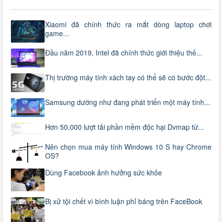
Xiaomi đã chính thức ra mắt dòng laptop chơi
game...
Đầu năm 2019, Intel đã chính thức giới thiệu thế...
Thị trường máy tính xách tay có thể sẽ có bước đột...
Samsung dường như đang phát triển một máy tính...
Hơn 50.000 lượt tải phần mềm độc hại Dvmap từ...
Nên chọn mua máy tính Windows 10 S hay Chrome
OS?
Dùng Facebook ảnh hưởng sức khỏe
Bị xử tội chết vì bình luận phỉ báng trên FaceBook