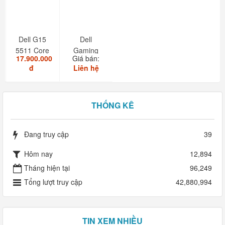
Dell G15
Dell
5511 Core
Gaming
17.900.000
Giá bán:
i7 11850H
G15-5511
đ
Liên hệ
RAM
16GB...
THỐNG KÊ
Đang truy cập
39
Hôm nay
12,894
Tháng hiện tại
96,249
Tổng lượt truy cập
42,880,994
TIN XEM NHIỀU