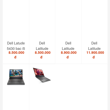
Dell Latude
Dell
Dell
Dell
5430 bạc i5
Latitude
Latitude
Latitude
8.500.000
8.500.000
8.900.000
11.900.000
1235U/8GB/SSD...
5420 i7
5520 I5
7420 i7
đ
đ
đ
đ
1185G7/RAM
1145G7/RAM
2in1 touch
8GB/SSD...
8GB/SSD...