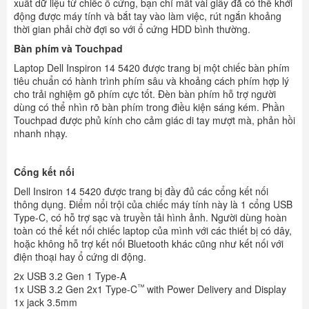
xuất dữ liệu từ chiếc ổ cứng, bạn chỉ mất vài giây đã có thể khởi
động được máy tính và bắt tay vào làm việc, rút ngắn khoảng
thời gian phải chờ đợi so với ổ cứng HDD bình thường.
Bàn phím và Touchpad
Laptop Dell Inspiron 14 5420 được trang bị một chiếc bàn phím
tiêu chuẩn có hành trình phím sâu và khoảng cách phím hợp lý
cho trải nghiệm gõ phím cực tốt. Đèn bàn phím hỗ trợ người
dùng có thể nhìn rõ bàn phím trong điều kiện sáng kém. Phần
Touchpad được phủ kính cho cảm giác di tay mượt mà, phản hồi
nhanh nhạy.
Cổng kết nối
Dell Insiron 14 5420 được trang bị đầy đủ các cổng kết nối
thông dụng. Điểm nổi trội của chiếc máy tính này là 1 cổng USB
Type-C, có hỗ trợ sạc và truyền tải hình ảnh. Người dùng hoàn
toàn có thể kết nối chiếc laptop của mình với các thiết bị có dây,
hoặc không hỗ trợ kết nối Bluetooth khác cũng như kết nối với
điện thoại hay ổ cứng di động.
2x USB 3.2 Gen 1 Type-A
™
1x USB 3.2 Gen 2x1 Type-C
with Power Delivery and Display
1x jack 3.5mm