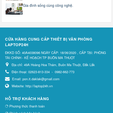
Gia đình sống cùng công nghệ.
CỬA HÀNG CUNG CẤP THIẾT BỊ VĂN PHÒNG
LAPTOP24H
ĐKKD SỐ: 40A4038096 NGÀY CẤP: 18/06/2020 , CẤP TẠI: PHÒNG
TÀI CHÍNH - KẾ HOẠCH TP BUÔN MA THUỘT
Địa chỉ:
49A Hoàng Hoa Thám, Buôn Ma Thuột, Đắk Lắk
Điện thoại:
02623-813-334
-
0982-662-773
Email:
pon.it.daklak@gmail.com
Website:
http://laptop24h.vn
HỖ TRỢ KHÁCH HÀNG
Phương thức thanh toán