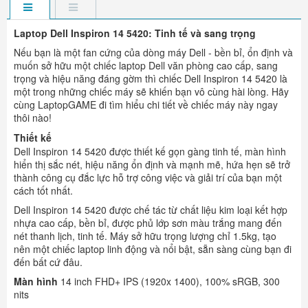
Laptop Dell Inspiron 14 5420: Tinh tế và sang trọng
Nếu bạn là một fan cứng của dòng máy Dell - bền bỉ, ổn định và
muốn sở hữu một chiếc laptop Dell văn phòng cao cấp, sang
trọng và hiệu năng đáng gờm thì chiếc Dell Inspiron 14 5420 là
một trong những chiếc máy sẽ khiến bạn vô cùng hài lòng. Hãy
cùng LaptopGAME đi tìm hiểu chi tiết về chiếc máy này ngay
thôi nào!
Thiết kế
Dell Inspiron 14 5420 được thiết kế gọn gàng tinh tế, màn hình
hiển thị sắc nét, hiệu năng ổn định và mạnh mẽ, hứa hẹn sẽ trở
thành công cụ đắc lực hỗ trợ công việc và giải trí của bạn một
cách tốt nhất.
Dell Inspiron 14 5420 được chế tác từ chất liệu kim loại kết hợp
nhựa cao cấp, bền bỉ, được phủ lớp sơn màu trắng mang đến
nét thanh lịch, tinh tế. Máy sở hữu trọng lượng chỉ 1.5kg, tạo
nên một chiếc laptop linh động và nổi bật, sẵn sàng cùng bạn đi
đến bất cứ đâu.
Màn hình
14 inch FHD+ IPS (1920x 1400), 100% sRGB, 300
nits