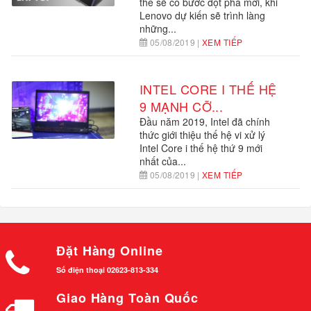
thể sẽ có bước đột phá mới, khi
Lenovo dự kiến sẽ trình làng
những...
05/08/2019 |
XEM TIẾP
INTEL CORE I THẾ HỆ
9 MẠNH CỠ...
Đầu năm 2019, Intel đã chính
thức giới thiệu thế hệ vi xử lý
Intel Core i thế hệ thứ 9 mới
nhất của...
05/08/2019 |
XEM TIẾP
Đặt Hàng Online
Số điện thoại 02623-813-334
Giao Hàng Toàn Quốc