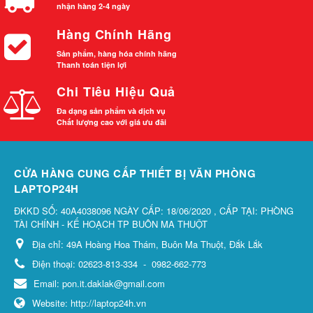
nhận hàng 2-4 ngày
Hàng Chính Hãng
Sản phẩm, hàng hóa chính hãng
Thanh toán tiện lợi
Chi Tiêu Hiệu Quả
Đa dạng sản phẩm và dịch vụ
Chất lượng cao với giá ưu đãi
CỬA HÀNG CUNG CẤP THIẾT BỊ VĂN PHÒNG
LAPTOP24H
ĐKKD SỐ: 40A4038096 NGÀY CẤP: 18/06/2020 , CẤP TẠI: PHÒNG
TÀI CHÍNH - KẾ HOẠCH TP BUÔN MA THUỘT
Địa chỉ:
49A Hoàng Hoa Thám, Buôn Ma Thuột, Đắk Lắk
Điện thoại:
02623-813-334
-
0982-662-773
Email:
pon.it.daklak@gmail.com
Website:
http://laptop24h.vn